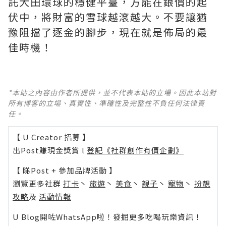
託大田環球的穩健平臺，方能在銀價的起
伏中，將財富的雪球越滾越大。不要讓猶
豫阻擋了逐金的腳步，現在就是佈局的最
佳時機！
*本站之內容由作者所提供，並不代表本站的立場。因此本站對
所有博客的立場、真實性、準確性及完整性不負任何法律責
任。
【 U Creator 招募 】
出Post賺現金獎賞 l
登記《社群創作有價企劃》
【 睇Post + 參加品牌活動 】
瀏覽更多社群
打卡
丶
旅遊
丶
美食
丶
親子
丶
寵物
丶
扮靚
攻略
及
活動情報
U Blog開咗WhatsApp啦！發掘更多吃喝玩樂資訊！