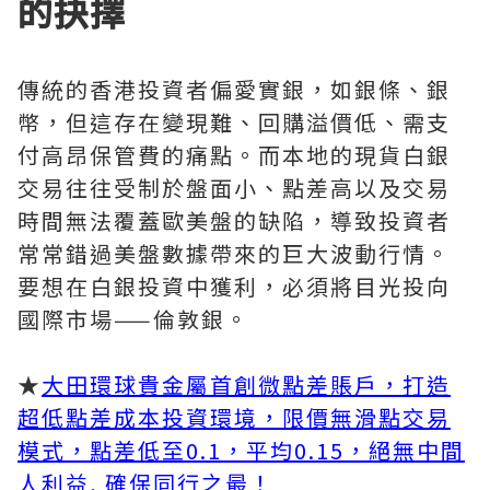
的抉擇
傳統的香港投資者偏愛實銀，如銀條、銀
幣，但這存在變現難、回購溢價低、需支
付高昂保管費的痛點。而本地的現貨白銀
交易往往受制於盤面小、點差高以及交易
時間無法覆蓋歐美盤的缺陷，導致投資者
常常錯過美盤數據帶來的巨大波動行情。
要想在白銀投資中獲利，必須將目光投向
國際市場——倫敦銀。
★
大田環球貴金屬首創微點差賬戶，打造
超低點差成本投資環境，限價無滑點交易
模式，點差低至0.1，平均0.15，絕無中間
人利益, 確保同行之最！