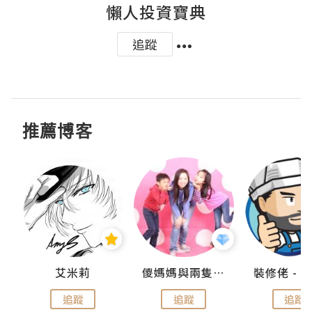
懶人投資寶典
追蹤
推薦博客
點滴
艾米莉
儍媽媽與兩隻小魔怪之家
追蹤
追蹤
追蹤