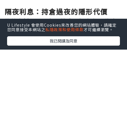
隔夜利息：持倉過夜的隱形代價
倫敦金採用T+0交易模式，投資者可隨時買
U Lifestyle 會使用Cookies來改善您的網站體驗，請確定
賣，但一旦選擇持倉過夜，便會觸發隔夜
您同意接受本網站之
私隱政策和使用條款
才可繼續瀏覽。
利息——這是平臺向持倉者收取或支付的費
我已閱讀及同意
用。其核心公式為：隔夜利息 = 持倉手數
× 合約單位 × 隔夜利率 × 持倉天數 ÷
360。以1標準手（100盎司）為例，若多
單隔夜利率為-0.5%，則每日需支付約
0.014美元。值得注意的是，週三至週四持
倉過夜將按3天計息，覆蓋週末。不同平臺
利率差異顯著，有的低至10美元/手，有的
卻高達50美元/手，長期累積不容小覷。