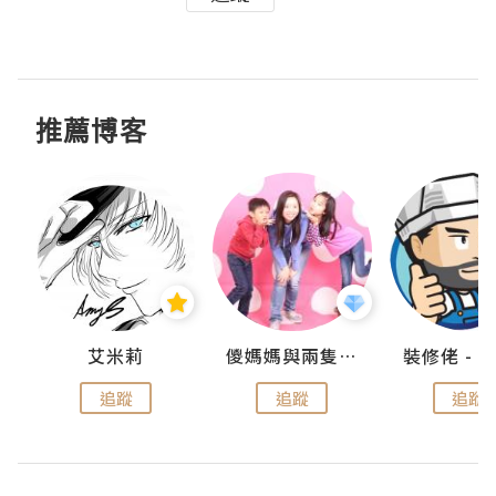
推薦博客
點滴
艾米莉
儍媽媽與兩隻小魔怪之家
追蹤
追蹤
追蹤