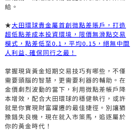
給。
★
大田環球貴金屬首創微點差賬戶，打造
超低點差成本投資環境，限價無滑點交易
模式，點差低至0.1，平均0.15，絕無中間
人利益, 確保同行之最！
掌握現貨黃金短期交易技巧有哪些，不僅
需要頭腦的智慧，更需要利器的輔助。在
金價劇烈波動的當下，利用微點差帳戶降
本增效，配合大田環球的穩健執行，或許
就是你實現財富躍遷的最佳捷徑。別讓猶
豫錯失良機，現在就入市策馬，追逐屬於
你的黃金時代！