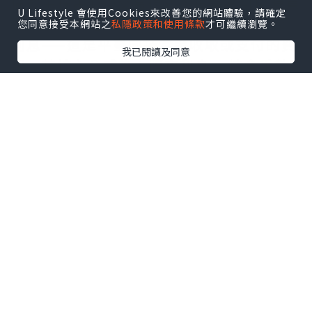
倫敦金採用T+0交易模式，投資者可隨時買
U Lifestyle 會使用Cookies來改善您的網站體驗，請確定
賣，但一旦選擇持倉過夜，便會觸發隔夜
您同意接受本網站之
私隱政策和使用條款
才可繼續瀏覽。
利息——這是平臺向持倉者收取或支付的費
我已閱讀及同意
用。其核心公式為：隔夜利息 = 持倉手數
× 合約單位 × 隔夜利率 × 持倉天數 ÷
360。以1標準手（100盎司）為例，若多
單隔夜利率為-0.5%，則每日需支付約
0.014美元。值得注意的是，週三至週四持
倉過夜將按3天計息，覆蓋週末。不同平臺
利率差異顯著，有的低至10美元/手，有的
卻高達50美元/手，長期累積不容小覷。
點差成本：交易中不可回避的開支
除隔夜利息外，點差是倫敦金交易中最核