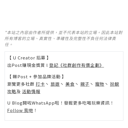
*本站之內容由作者所提供，並不代表本站的立場。因此本站對
所有博客的立場、真實性、準確性及完整性不負任何法律責
任。
【 U Creator 招募 】
出Post賺現金獎賞 l
登記《社群創作有價企劃》
【 睇Post + 參加品牌活動 】
瀏覽更多社群
打卡
丶
旅遊
丶
美食
丶
親子
丶
寵物
丶
扮靚
攻略
及
活動情報
U Blog開咗WhatsApp啦！發掘更多吃喝玩樂資訊！
Follow 我哋
！