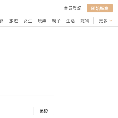
會員登記
開始撰寫
食
旅遊
女生
玩樂
親子
生活
寵物
行山
更多
打卡
追蹤