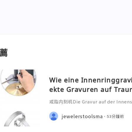
薦
Wie eine Innenringgrav
ekte Gravuren auf Trau
戒指内刻机Die Gravur auf der Innensei
ehr als nur eine technische Bearbei
iche Botschaft, die oft ein Datum
jewelerstoolsma
53分鐘前
nderen Satz oder ein Symb