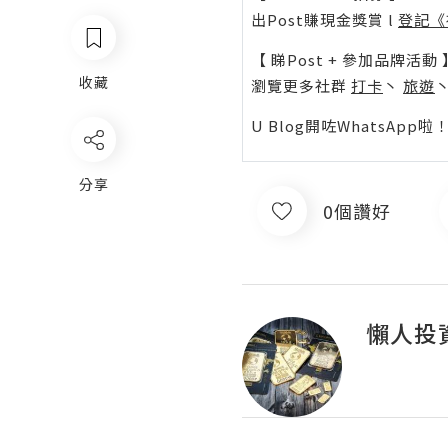
出Post賺現金獎賞 l
登記《
【 睇Post + 參加品牌活動 
收藏
瀏覽更多社群
打卡
丶
旅遊
U Blog開咗WhatsAp
分享
0個讚好
懶人投