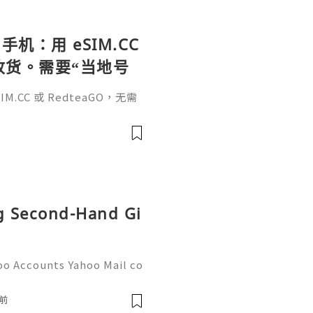
手机：用 eSIM.CC
待收货。需要“当地号
、外卖、客户联
.CC 或 RedteaGO，无需
（明确提供通话短信套
信”（如打车、外卖、客户联
通话短信套餐）。长期多国移动办
Xesim，一次收货长期使用，
tps://esim.redteag
ng Second-Hand Gi
oo Accounts Yahoo Mail co
people worldwide for pers
respondence, and online a
前