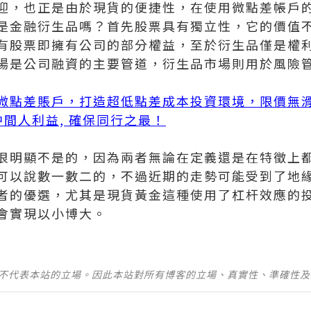
迎，也正是由於現貨的便捷性，在使用微點差帳戶
是金融衍生品嗎？首先股票具有獨立性，它的價值
有股票即擁有公司的部分權益，至於衍生品僅是權
場是公司融資的主要管道，衍生品市場則用於風險
微點差賬戶，打造超低點差成本投資環境，限價無
無中間人利益, 確保同行之最！
很明顯不是的，因為兩者無論在定義還是在特徵上
可以說數一數二的，不過近期的走勢可能受到了地
者的優選，尤其是現貨黃金這種使用了杠杆效應的
會實現以小博大。
並不代表本站的立場。因此本站對所有博客的立場、真實性、準確性