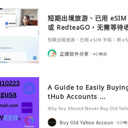
短期出境旅游、已用 eSIM 
或 RedteaGO，无需等
码 + 通话短信”（如打车
短期出境旅游、已用 eSIM 手机：用 eSIM
络）：优先 RedteaGO
等待收货。需要“当地号码 + 通话短
络）：优先 RedteaGO（明确提供
正版软件分享
餐）。长
4小時前
公数字游民，或手机不支持 eSIM：用 
方便在不同国家切换号码与套餐 全球流量卡 ht
o.com/?c=q4apir8k
A Guide to Easily Buyi
tHub Accounts ...
Why You Should Never Buy Old Yah
ntinues to be used by millions of 
onal communication, business cor
Buy Old Yahoo Accoun
5小時
ccount recovery. Because of