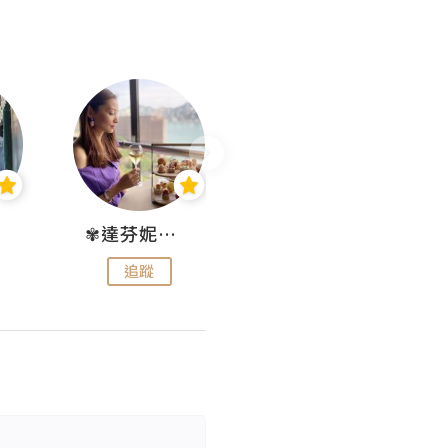
✾達芬妮•愛孩子•愛生活✾
wendysugar享受生活gogogo
追蹤
追蹤