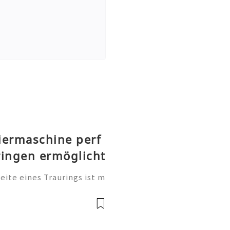
iermaschine perf
ringen ermöglicht
te eines Traurings ist m
tung. Sie ist eine persönl
, einen Namen, einen beso