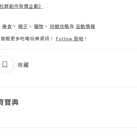
社群創作有價企劃》
】
丶
美食
丶
親子
丶
寵物
丶
扮靚攻略
及
活動情報
p啦！發掘更多吃喝玩樂資訊！
Follow 我哋
！
收藏
資寶典