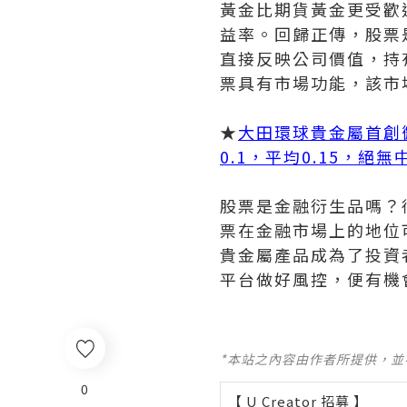
黃金比期貨黃金更受歡
益率。回歸正傳，股票
直接反映公司價值，持
票具有市場功能，該市
★
大田環球貴金屬首創
0.1，平均0.15，絕
股票是金融衍生品嗎？
票在金融市場上的地位
貴金屬產品成為了投資
平台做好風控，便有機
*本站之內容由作者所提供，
0
【 U Creator 招募 】