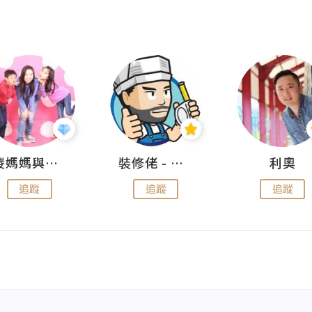
儍媽媽與兩隻小魔怪之家
裝修佬 - 香港一站式網上裝修平台
利奧
追蹤
追蹤
追蹤