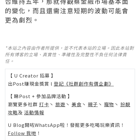
否維持五年，那就得觀察金融市場基本面
的變化，而且還需注意短期的波動可能會
更為劇烈。
*本站之內容由作者所提供，並不代表本站的立場。因此本站對
所有博客的立場、真實性、準確性及完整性不負任何法律責
任。
【 U Creator 招募 】
出Post賺現金獎賞 l
登記《社群創作有價企劃》
【 睇Post + 參加品牌活動 】
瀏覽更多社群
打卡
丶
旅遊
丶
美食
丶
親子
丶
寵物
丶
扮靚
攻略
及
活動情報
U Blog開咗WhatsApp啦！發掘更多吃喝玩樂資訊！
Follow 我哋
！