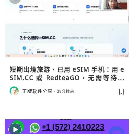
短期出境旅游、已用 eSIM 手机：用 e
SIM.CC 或 RedteaGO，无需等待收
货。需要“当地号码 + 通话短信”（如
正版软件分享
29分鐘前
打车、外卖、客户联络）：优先 Redt
eaGO（明确提供通话短信套餐）。长