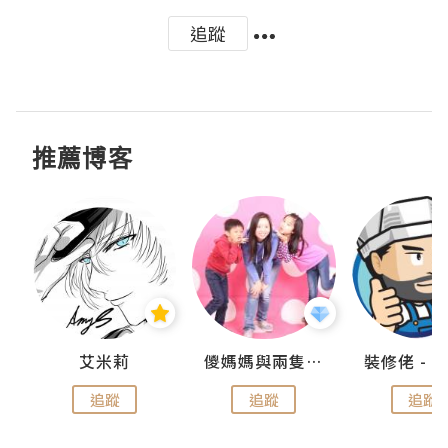
追蹤
推薦博客
點滴
艾米莉
儍媽媽與兩隻小魔怪之家
追蹤
追蹤
追蹤