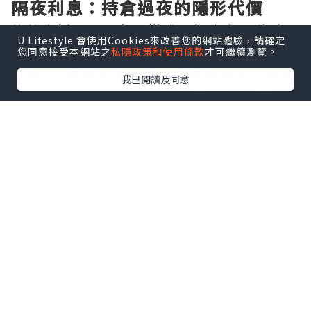
隔夜利息：持倉過夜的隱形代價
倫敦金採用T+0交易模式，投資者可隨時買
U Lifestyle 會使用Cookies來改善您的網站體驗，請確定
賣，但一旦選擇持倉過夜，便會觸發隔夜
您同意接受本網站之
私隱政策和使用條款
才可繼續瀏覽。
利息——這是平臺向持倉者收取或支付的費
我已閱讀及同意
用。其核心公式為：隔夜利息 = 持倉手數
× 合約單位 × 隔夜利率 × 持倉天數 ÷
360。以1標準手（100盎司）為例，若多
單隔夜利率為-0.5%，則每日需支付約
0.014美元。值得注意的是，週三至週四持
倉過夜將按3天計息，覆蓋週末。不同平臺
利率差異顯著，有的低至10美元/手，有的
卻高達50美元/手，長期累積不容小覷。
點差成本：交易中不可回避的開支