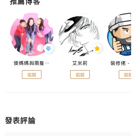
推薦博客
點滴
儍媽媽與兩隻小魔怪之家
艾米莉
追蹤
追蹤
追蹤
發表評論