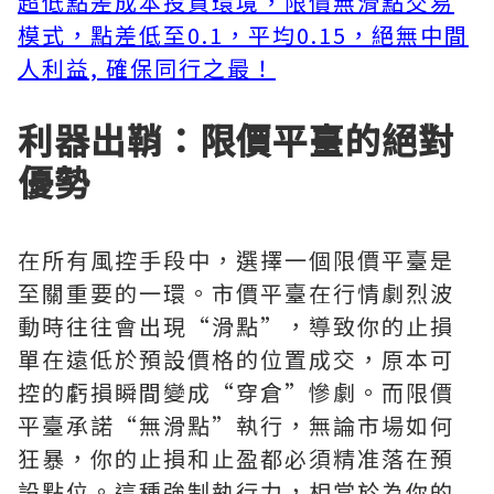
超低點差成本投資環境，限價無滑點交易
模式，點差低至0.1，平均0.15，絕無中間
人利益, 確保同行之最！
利器出鞘：限價平臺的絕對
優勢
在所有風控手段中，選擇一個限價平臺是
至關重要的一環。市價平臺在行情劇烈波
動時往往會出現“滑點”，導致你的止損
單在遠低於預設價格的位置成交，原本可
控的虧損瞬間變成“穿倉”慘劇。而限價
平臺承諾“無滑點”執行，無論市場如何
狂暴，你的止損和止盈都必須精准落在預
設點位。這種強制執行力，相當於為你的