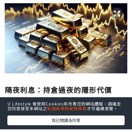
隔夜利息：持倉過夜的隱形代價
倫敦金採用T+0交易模式，投資者可隨時買
U Lifestyle 會使用Cookies來改善您的網站體驗，請確定
賣，但一旦選擇持倉過夜，便會觸發隔夜
您同意接受本網站之
私隱政策和使用條款
才可繼續瀏覽。
利息——這是平臺向持倉者收取或支付的費
我已閱讀及同意
用。其核心公式為：隔夜利息 = 持倉手數