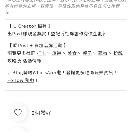
所有博客的立場、真實性、準確性及完整性不負任何法律責
任。
【 U Creator 招募 】
出Post賺現金獎賞 l
登記《社群創作有價企劃》
【 睇Post + 參加品牌活動 】
瀏覽更多社群
打卡
丶
旅遊
丶
美食
丶
親子
丶
寵物
丶
扮靚
攻略
及
活動情報
U Blog開咗WhatsApp啦！發掘更多吃喝玩樂資訊！
Follow 我哋
！
0個讚好