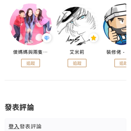
點滴
儍媽媽與兩隻小魔怪之家
艾米莉
追蹤
追蹤
追蹤
發表評論
登入
發表評論