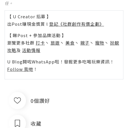
任。
【 U Creator 招募 】
出Post賺現金獎賞 l
登記《社群創作有價企劃》
【 睇Post + 參加品牌活動 】
瀏覽更多社群
打卡
丶
旅遊
丶
美食
丶
親子
丶
寵物
丶
扮靚
攻略
及
活動情報
U Blog開咗WhatsApp啦！發掘更多吃喝玩樂資訊！
Follow 我哋
！
0個讚好
收藏