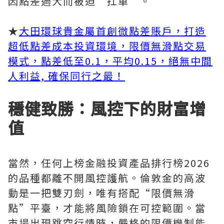
因點差過大而被迫“扛單”。
★
大田環球貴金屬首創微點差賬戶，打造
超低點差成本投資環境，限價無滑點交易
模式，點差低至0.1，平均0.15，絕無中間
人利益, 確保同行之最！
穩健致勝：風控下的財富增
值
當然，任何上榜金融投資產品排行榜2026
的品種都離不開風控護航。倫敦金的高波
動是一把雙刃劍，唯有搭配“限價無滑
點”平臺，才能將風險鎖在可控範圍。當
市場出現跳空行情時，嚴格的限價機制能