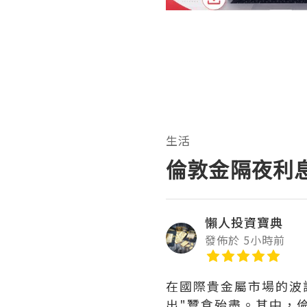
生活
倫敦金隔夜利
懶人投資寶典
發佈於 5小時前
在國際貴金屬市場的波
出"蠶食殆盡。其中，