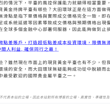
烈的情況下，平臺的風控保護能力就顯得相當重要
貨黃金持牌平臺有哪些？大田環球正是在這方面做
無滑點是指下單價格與實際成交價格完全一致，即
足或系統延遲等因素導致成交價格與預期價格出現
在全球多個金融中心部署伺服器，因此能夠做到止
微點差賬戶，打造超低點差成本投資環境，限價無
無中間人利益, 確保同行之最！
些？雖然現在市面上的現貨黃金平臺也有不少，但
環境的安全，而大田環球無疑能夠成功從中脫穎而
中最受歡迎的國際貴金屬平臺之一。
並不代表本站的立場。因此本站對所有博客的立場、真實性、準確性