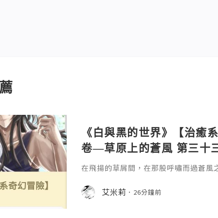
薦
《白與黑的世界》【治癒系奇
卷—草原上的蒼風 第三十三
在飛揚的草屑間，在那股呼嘯而過蒼風
擁。
艾米莉
26分鐘前