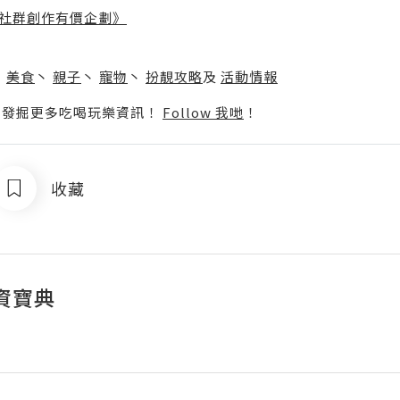
社群創作有價企劃》
】
丶
美食
丶
親子
丶
寵物
丶
扮靚攻略
及
活動情報
p啦！發掘更多吃喝玩樂資訊！
Follow 我哋
！
收藏
資寶典