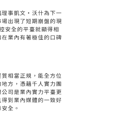
儲理事凱文·沃什為下一
市場出現了短期崩盤的現
風控安全的平臺就顯得相
和在業內有著極佳的口碑
資質相當正規，能全方位
的地方，憑藉千人實力團
限公司是業內實力平臺更
且得到業內媒體的一致好
障安全。