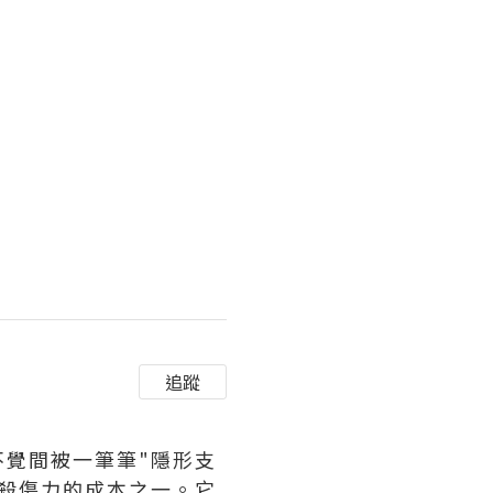
追蹤
覺間被一筆筆"隱形支
具殺傷力的成本之一。它