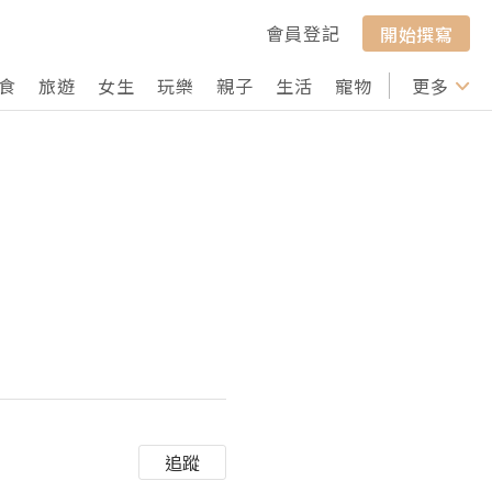
會員登記
開始撰寫
食
旅遊
女生
玩樂
親子
生活
寵物
行山
更多
打卡
追蹤