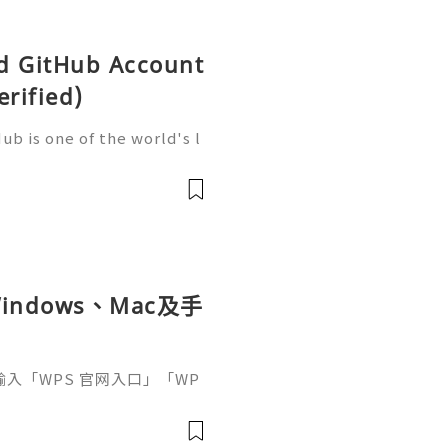
ld GitHub Account
erified)
b is one of the world's l
elopment, trusted by mill
artups, and open-source c
ndows、Mac及手
接輸入「WPS 官网入口」「WP
中往往同時出現官方網站、應
及第三方下載頁面。