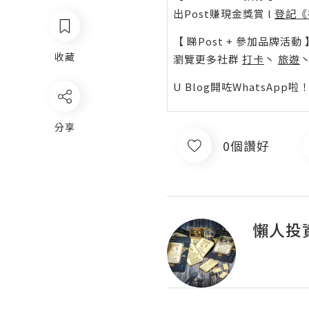
出Post賺現金獎賞 l
登記《
【 睇Post + 參加品牌活動 
收藏
瀏覽更多社群
打卡
丶
旅遊
U Blog開咗WhatsAp
分享
0個讚好
懶人投