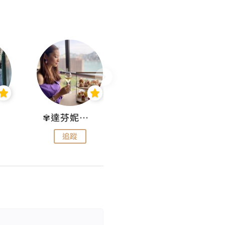
✾達芬妮•愛孩子•愛生活✾
wendysugar享受生活gogogo
追蹤
追蹤