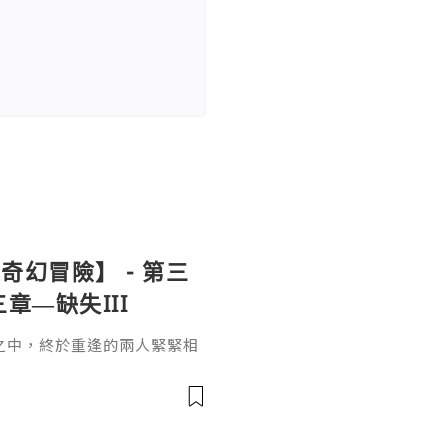
幻冒險】 - 第三
章—缺失III
之中，終於重逢的兩人緊緊相