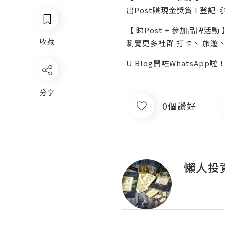
出Post賺現金獎賞 l
登記《
【 睇Post + 參加品牌活動 
收藏
瀏覽更多社群
打卡
丶
旅遊
U Blog開咗WhatsAp
分享
0個讚好
懶人投