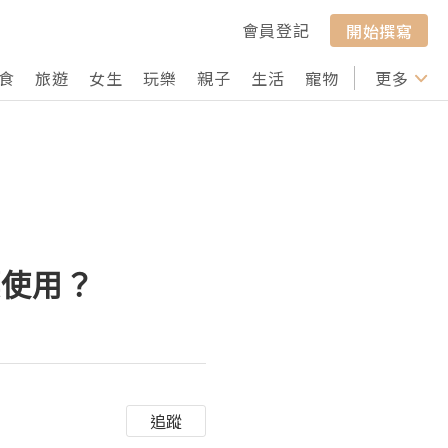
會員登記
開始撰寫
食
旅遊
女生
玩樂
親子
生活
寵物
行山
更多
打卡
標使用？
追蹤