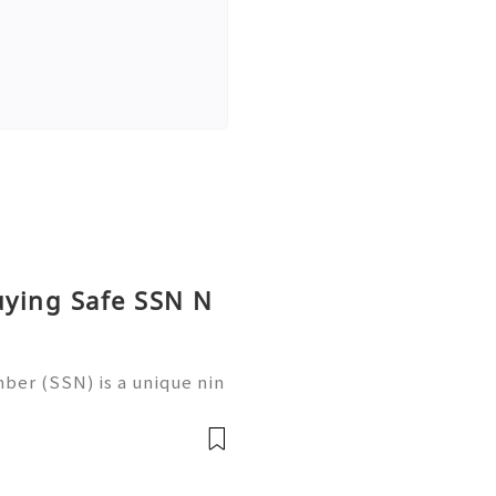
uying Safe SSN N
ber (SSN) is a unique nin
 in the United States for
 records, taxation, and g