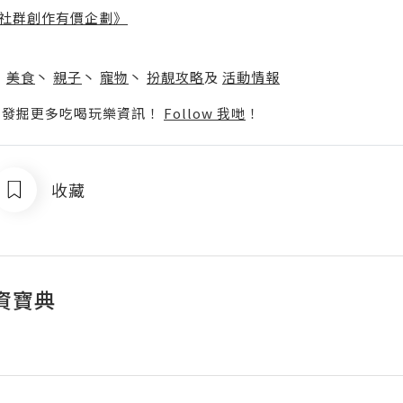
社群創作有價企劃》
】
丶
美食
丶
親子
丶
寵物
丶
扮靚攻略
及
活動情報
p啦！發掘更多吃喝玩樂資訊！
Follow 我哋
！
收藏
資寶典