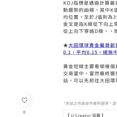
KDJ指標是通過計算
動趨勢的曲線，其中K
均位置，至於J值則為
金叉是指K線從下向上
從上向下穿過D線，，
★
大田環球貴金屬首創
0.1，平均0.15，絕
黃金短線主要看哪幾個
交易當中，當然最終選
話，可以先前往大田環
*本站之內容由作者所提供，
0
【 U Creator 招募 】