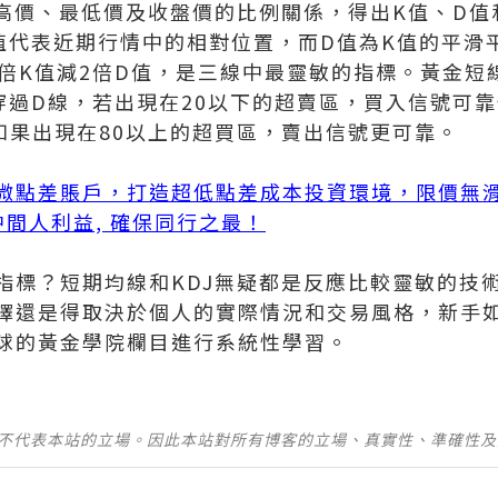
最高價、最低價及收盤價的比例關係，得出K值、D值
值代表近期行情中的相對位置，而D值為K值的平滑
3倍K值減2倍D值，是三線中最靈敏的指標。黃金短
穿過D線，若出現在20以下的超賣區，買入信號可
如果出現在80以上的超買區，賣出信號更可靠。
微點差賬戶，打造超低點差成本投資環境，限價無
無中間人利益, 確保同行之最！
指標？短期均線和KDJ無疑都是反應比較靈敏的技
擇還是得取決於個人的實際情況和交易風格，新手
球的黃金學院欄目進行系統性學習。
並不代表本站的立場。因此本站對所有博客的立場、真實性、準確性