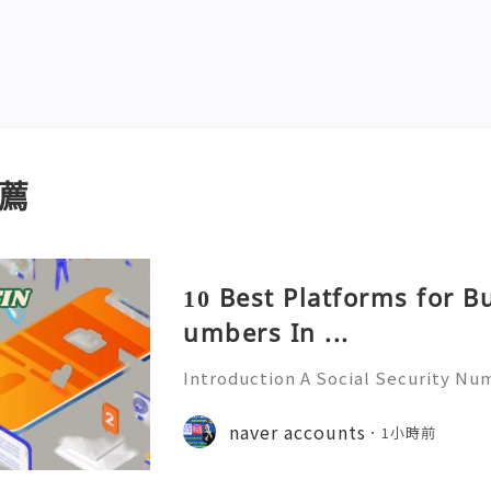
薦
10 Best Platforms for B
umbers In ...
Introduction A Social Security Num
e-digit identification number used
official identification, employment
naver accounts
1小時前
overnment-related pur