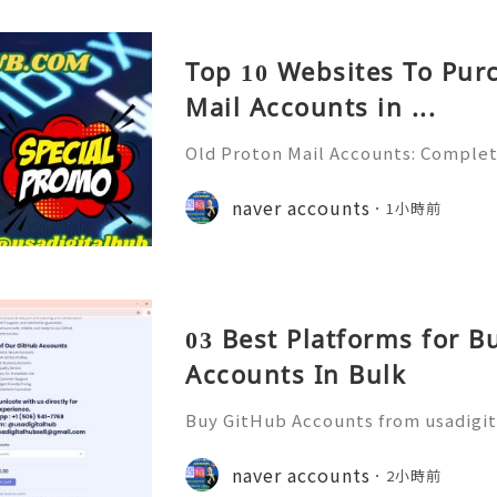
Top 10 Websites To Pur
Mail Accounts in ...
Old Proton Mail Accounts: Complet
ity, Features & Best Practices (202
liable 24/7 Customer Support 💫💎
naver accounts
1小時前
06) 541-7768 💫💎💲💫🌐✨💎Telegra
03 Best Platforms for 
Accounts In Bulk
Buy GitHub Accounts from usadigi
Fast & Reliable 24/7 Customer Su
pp :+1 (506) 541-7768 💫💎💲💫🌐✨
naver accounts
2小時前
b 💫💎💲💫🌐✨💎Discord: usadigital