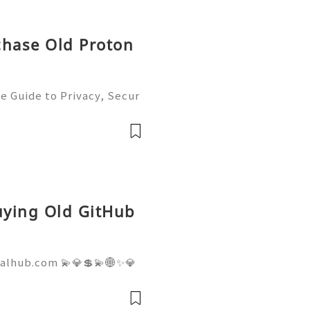
chase Old Proton
e Guide to Privacy, Secur
6) 💫💎💲💫🌐✨💎Fast & Re
💲💫🌐✨💎WhatsApp :+1 (5
m: @usadig
Buying Old GitHub
talhub.com 💫💎💲💫🌐✨💎
pport 💫💎💲💫🌐✨💎WhatsA
💎Telegram: @usadigitalhu
hub 💫💎💲💫🌐✨💎Email:us