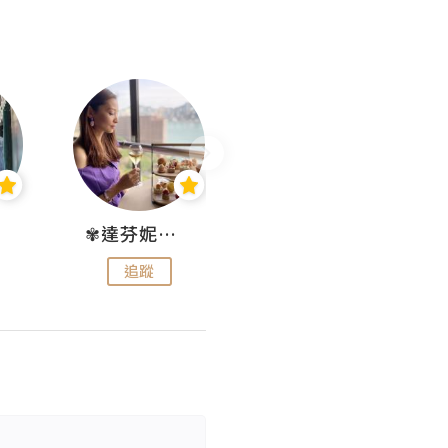
✾達芬妮•愛孩子•愛生活✾
wendysugar享受生活gogogo
追蹤
追蹤