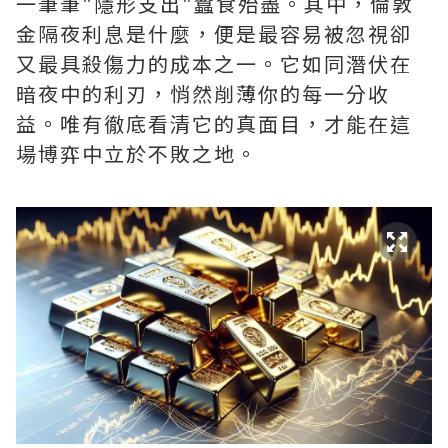
一筆筆"隱形支出"蠶食殆盡。其中，‌倫敦
金隔夜利息是什麼‌，便是最容易被忽視卻
又最具殺傷力的成本之一。它如同潛伏在
暗夜中的利刃，悄然削薄你的每一分收
益。唯有徹底看清它的真面目，才能在這
場博弈中立於不敗之地。