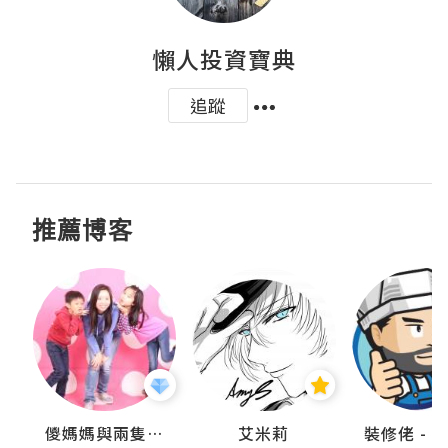
懶人投資寶典
追蹤
推薦博客
點滴
儍媽媽與兩隻小魔怪之家
艾米莉