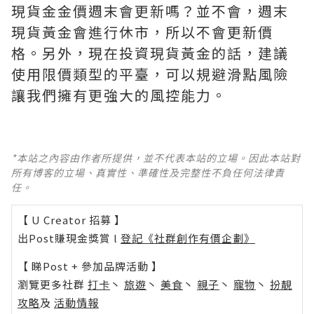
現貨金金價週末會更新嗎？並不會，週末
現貨黃金會進行休市，所以不會更新價
格。另外，現在投資現貨黃金的話，建議
使用限價類型的平臺，可以規避滑點風險
讓我們擁有更強大的風控能力。
*本站之內容由作者所提供，並不代表本站的立場。因此本站對
所有博客的立場、真實性、準確性及完整性不負任何法律責
任。
【 U Creator 招募 】
出Post賺現金獎賞 l
登記《社群創作有價企劃》
【 睇Post + 參加品牌活動 】
瀏覽更多社群
打卡
丶
旅遊
丶
美食
丶
親子
丶
寵物
丶
扮靚
攻略
及
活動情報