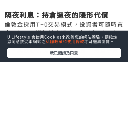
隔夜利息：持倉過夜的隱形代價
倫敦金採用T+0交易模式，投資者可隨時買
賣，但一旦選擇持倉過夜，便會觸發隔夜
U Lifestyle 會使用Cookies來改善您的網站體驗，請確定
利息——這是平臺向持倉者收取或支付的費
您同意接受本網站之
私隱政策和使用條款
才可繼續瀏覽。
用。其核心公式為：隔夜利息 = 持倉手數
我已閱讀及同意
× 合約單位 × 隔夜利率 × 持倉天數 ÷
360。以1標準手（100盎司）為例，若多
單隔夜利率為-0.5%，則每日需支付約
0.014美元。值得注意的是，週三至週四持
倉過夜將按3天計息，覆蓋週末。不同平臺
利率差異顯著，有的低至10美元/手，有的
卻高達50美元/手，長期累積不容小覷。