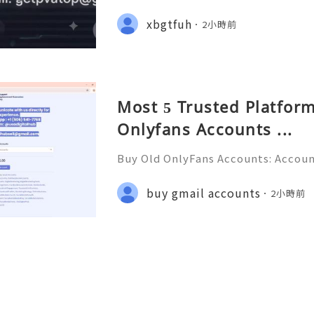
erns, and Safe Alternatives (Compl
STANT REPLY GUARANTEED ✨🔥⚡️🌐 
xbgtfuh
2小時前
pvatop ⚡️📢👤🔔 Telegram Usernam
Most 5 Trusted Platform
Onlyfans Accounts ...
Buy Old OnlyFans Accounts: Accoun
ction & Responsible Management (
💎💲💫🌐✨💎Fast & Reliable 24/7 C
buy gmail accounts
2小時前
🌐✨💎WhatsApp :+1 (506) 541-7768 