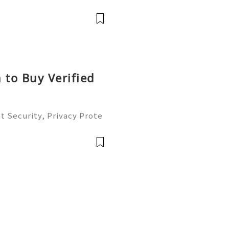
ete Guide 2026) 🌐⚡️🔥✨ IN
⚡️📱💬🚀 Telegram: @get
e: @get
 to Buy Verified
t Security, Privacy Prote
Complete Guide 2026) 💫
ustomer Support 💫💎💲💫
💫💎💲💫🌐✨💎Te