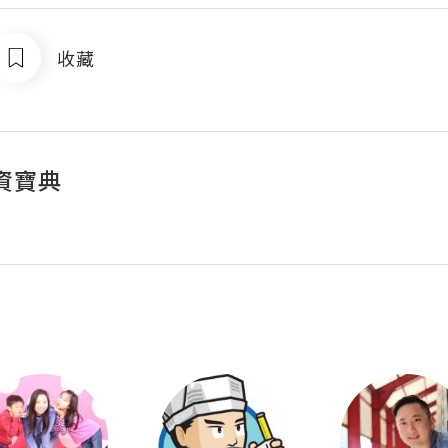
收藏
資寶典