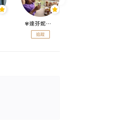
✾達芬妮•愛孩子•愛生活✾
wendysugar享受生活gogogo
追蹤
追蹤