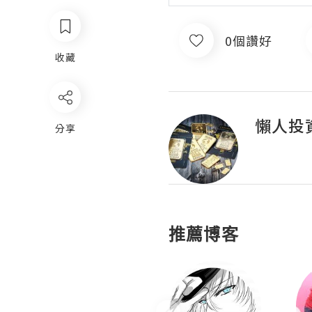
0個讚好
收藏
懶人投
分享
推薦博客