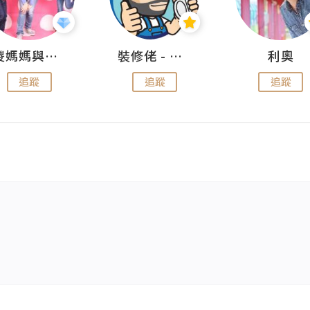
儍媽媽與兩隻小魔怪之家
裝修佬 - 香港一站式網上裝修平台
利奧
追蹤
追蹤
追蹤