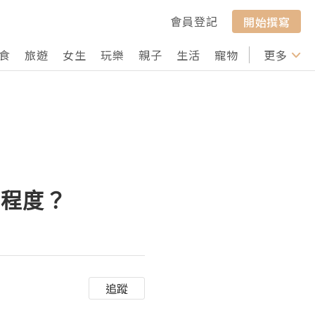
會員登記
開始撰寫
食
旅遊
女生
玩樂
親子
生活
寵物
行山
更多
打卡
障程度？
追蹤