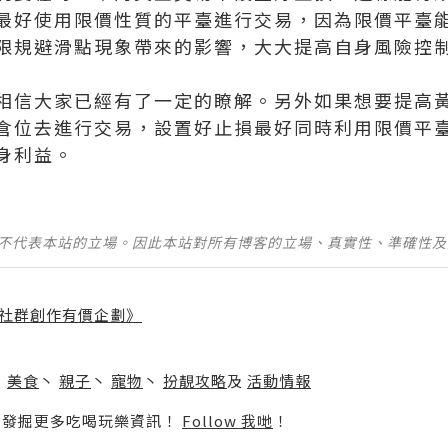
最好使用限價性質的平臺進行交易，因為限價平臺
限規避滑點現象帶來的影響，大大提高自身風險控
相信大家已經有了一定的瞭解。另外如果想要提高
倉位去進行交易，設置好止損最好同時利用限價平
身利益。
並不代表本站的立場。因此本站對所有博客的立場、真實性、準確性
社群創作有價企劃》
】
丶
美食
丶
親子
丶
寵物
丶
扮靚攻略
及
活動情報
p啦！發掘更多吃喝玩樂資訊！
Follow 我哋
！