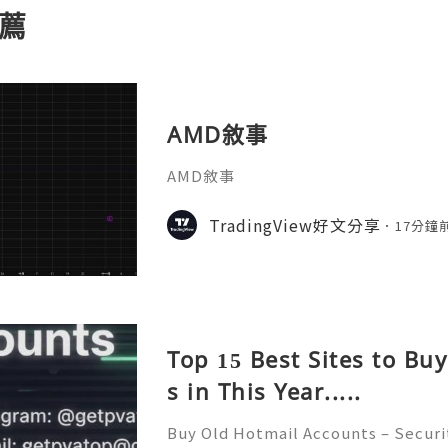
薦
AMD敘事
AMD敘事
TradingView好文分享
17分鐘
Top 15 Best Sites to Bu
s in This Year.....
Buy Old Hotmail Accounts – Securi