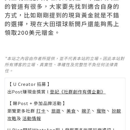
的管道有很多，大家要先找到適合自身的
方式，比如剛剛提到的現貨黃金就是不錯
的選擇，現在大田環球新開戶還能夠馬上
領取200美元贈金。
*本站之內容由作者所提供，並不代表本站的立場。因此本站對
所有博客的立場、真實性、準確性及完整性不負任何法律責
任。
【 U Creator 招募 】
出Post賺現金獎賞 l
登記《社群創作有價企劃》
【 睇Post + 參加品牌活動 】
瀏覽更多社群
打卡
丶
旅遊
丶
美食
丶
親子
丶
寵物
丶
扮靚
攻略
及
活動情報
U Blog開咗WhatsApp啦！發掘更多吃喝玩樂資訊！