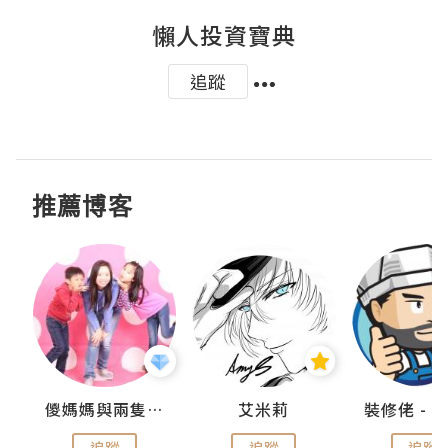
懶人投資寶典
追蹤
推薦博客
點滴
儍媽媽與兩隻小魔怪之家
艾米莉
追蹤
追蹤
追蹤