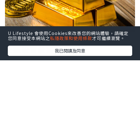
U Lifestyle 會使用Cookies來改善您的網站體驗，請確定
您同意接受本網站之
私隱政策和使用條款
才可繼續瀏覽。
止損設置依據
我已閱讀及同意
現貨黃金止損設置多少？這實際上並沒有
明確的標準，我們通常需根據實際行情和
交易風格來進行判斷，其中壓力支撐就是
很常見的參考方法。因為當價格達到這些
關鍵位置時，行情可能會陷入短暫的修
正，此時可以選擇離場或鎖住盈利，比如
在做多時，將止損設在近期支撐位下方5-
10美元，若金價在4100美元附近遇到支撐
反彈，可在4090美元設置止損。此外，不