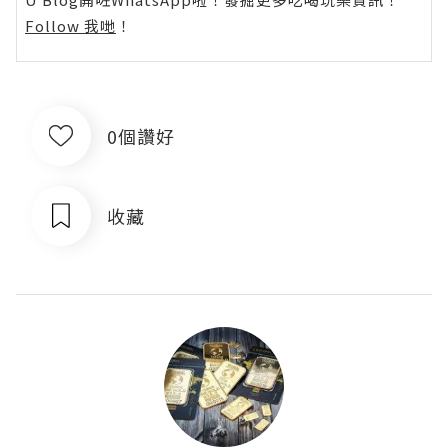
Follow 我哋
！
0個讚好
收藏