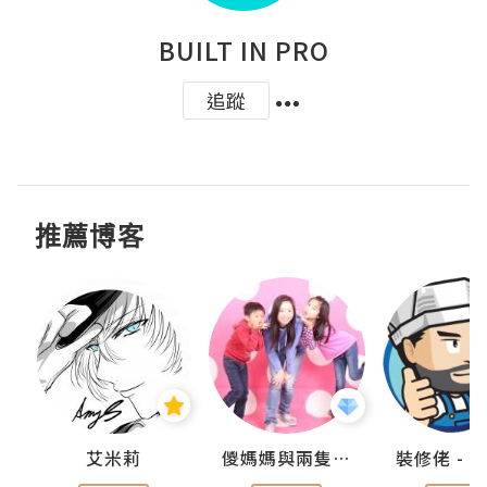
BUILT IN PRO
追蹤
推薦博客
點滴
艾米莉
儍媽媽與兩隻小魔怪之家