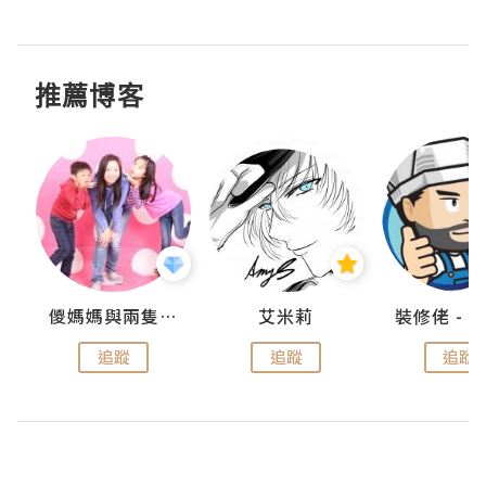
推薦博客
點滴
儍媽媽與兩隻小魔怪之家
艾米莉
追蹤
追蹤
追蹤