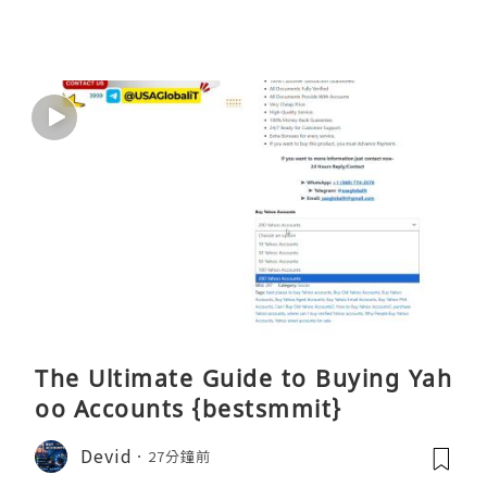
The Ultimate Guide to Buying Yah
oo Accounts {bestsmmit}
Devid
27分鐘前