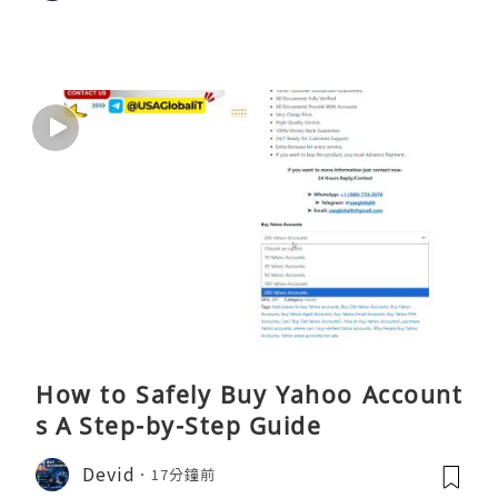
How to Safely Buy Yahoo Account
s A Step-by-Step Guide
Devid
17分鐘前