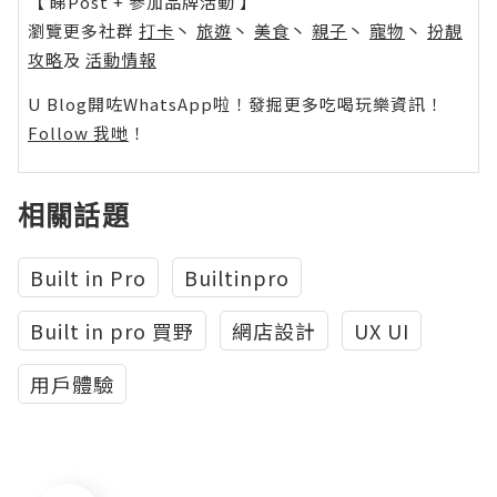
【 睇Post + 參加品牌活動 】
瀏覽更多社群
打卡
丶
旅遊
丶
美食
丶
親子
丶
寵物
丶
扮靚
攻略
及
活動情報
U Blog開咗WhatsApp啦！發掘更多吃喝玩樂資訊！
Follow 我哋
！
相關話題
Built in Pro
Builtinpro
Built in pro 買野
網店設計
UX UI
用戶體驗