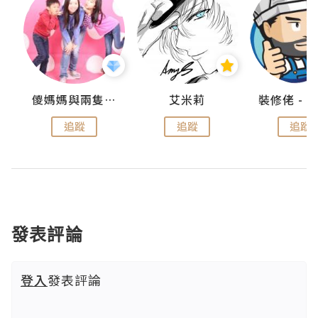
點滴
儍媽媽與兩隻小魔怪之家
艾米莉
追蹤
追蹤
追蹤
發表評論
登入
發表評論