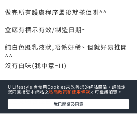
做完所有護膚程序最後就搽佢喇^^
盒底有標示有效/制造日期~
純白色既乳液狀,唔係好稀~ 但就好易推開
^^
沒有白味(我中意~!!)
小雨覺得佢有輕微既調色作用~ 搽完之後膚
U Lifestyle 會使用Cookies來改善您的網站體驗，請確定
色會平均一D~
您同意接受本網站之
私隱政策和使用條款
才可繼續瀏覽。
但佢又唔會泛白~
我已閱讀及同意
好易推同埋搽完好薄呢!~~
真係冇咩負擔!
唔會油~ 小雨係混合肌用都OK ^^