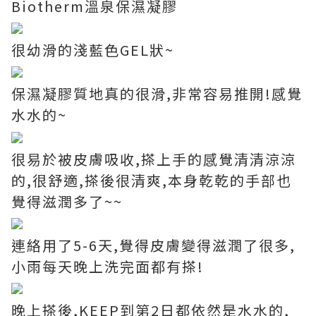
Biotherm溫泉保濕凝膠
很幼滑的淺藍色GEL狀~
保濕凝膠質地真的很滑,非常容易推開!感覺
水水的~
很易於被皮膚吸收,搽上手的感覺清清涼涼
的,很舒適,搽後很清爽,本身乾乾的手部也
覺得滋潤多了~~
連絡用了5-6天,覺得皮膚變得滋潤了很多,
小雨每天晚上洗完面都有搽!
晚上搽後,KEEP到第2日都依然是水水的,