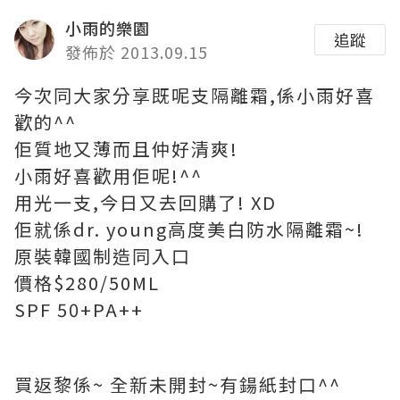
小雨的樂園
追蹤
發佈於 2013.09.15
今次同大家分享既呢支隔離霜,係小雨好喜
歡的^^
佢質地又薄而且仲好清爽!
小雨好喜歡用佢呢!^^
用光一支,今日又去回購了! XD
佢就係dr. young高度美白防水隔離霜~!
原裝韓國制造同入口
價格$280/50ML
SPF 50+PA++
買返黎係~ 全新未開封~有鍚紙封口^^