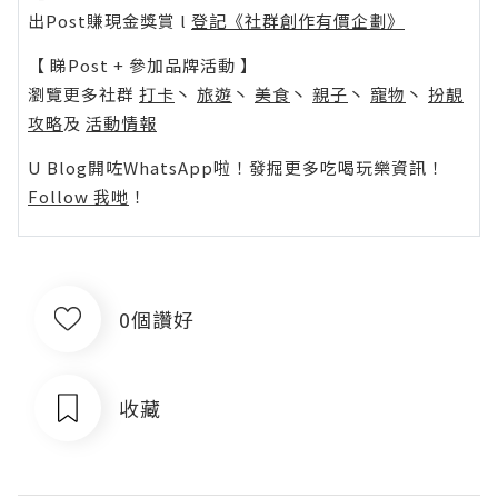
出Post賺現金獎賞 l
登記《社群創作有價企劃》
【 睇Post + 參加品牌活動 】
瀏覽更多社群
打卡
丶
旅遊
丶
美食
丶
親子
丶
寵物
丶
扮靚
攻略
及
活動情報
U Blog開咗WhatsApp啦！發掘更多吃喝玩樂資訊！
Follow 我哋
！
0個讚好
收藏