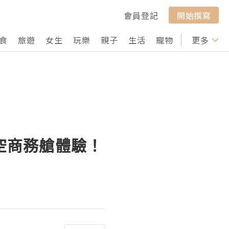
會員登記
開始撰寫
食
旅遊
女生
玩樂
親子
生活
寵物
行山
更多
打卡
亞航空商務艙體驗！
▍