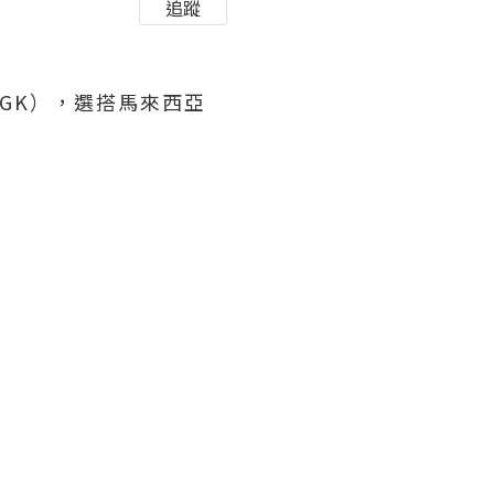
追蹤
GK），選搭馬來西亞