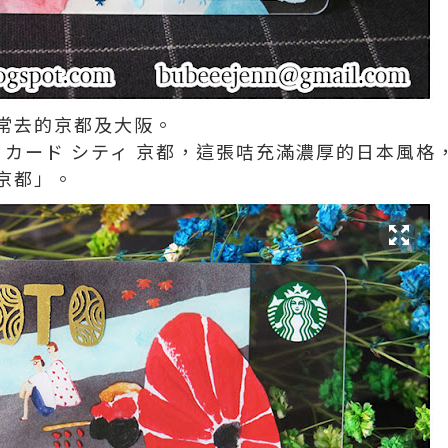
常去的京都及大阪。
 カード シティ 京都，這張咭充滿濃厚的日本風
京都」。