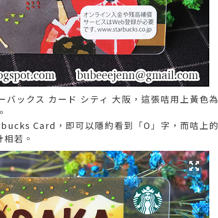
ーバックス カード シティ 大阪，這張咭用上黃色
。
rbucks Card，即可以隱約看到「O」字，而咭
計相若。