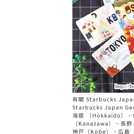
有關 Starbucks Japa
Starbucks Japan
海道 （Hokkaido）
（Kanazawa）、長
神戸（Kobe）、広島（H