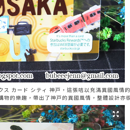
クス カード シティ 神戸，這張咭以充滿異國風情
購物的樂趣，帶出了神戸的異國風情，整體設計亦