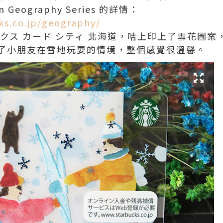
an Geography Series 的詳情：
ks.co.jp/geography/
クス カード シティ 北海道，咭上印上了雪花圖
了小朋友在雪地玩耍的情境，整個感覺很溫馨。