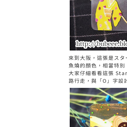
來到大阪，這張是スタ
魚燒的顏色，相當特別
大家仔細看看這張 Sta
路行走，與「O」字設