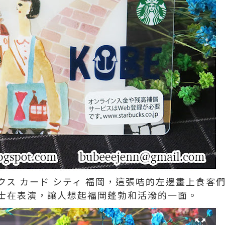
クス カード シティ 福岡，這張咭的左邊畫上食客
士在表演，讓人想起福岡蓬勃和活潑的一面。