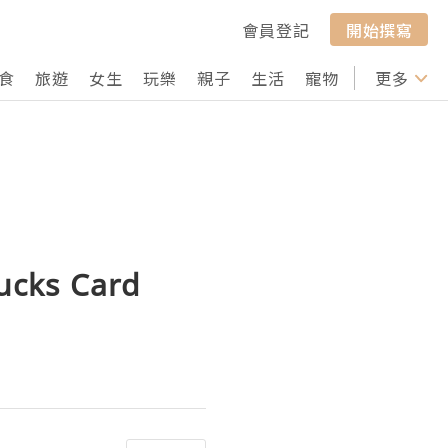
會員登記
開始撰寫
食
旅遊
女生
玩樂
親子
生活
寵物
行山
更多
打卡
cks Card