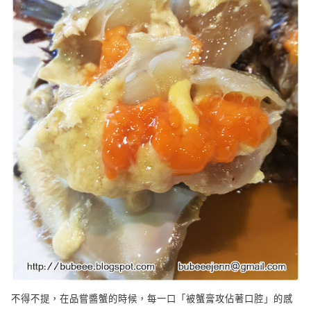
不得不提，在品嘗醬蟹的時候，每一口「被蟹膏攻佔著口腔」的感