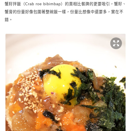
蟹籽拌飯（
Crab roe bibimbap
）的賣相比餐牌的更要吸引，蟹籽、
蟹膏的份量好像包圍著整碗飯一樣，份量比想像中還要多，實在不
錯。