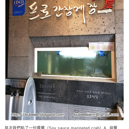
是次我們點了一份醬蟹（
Soy sauce marinated crab
）
A.
母蟹