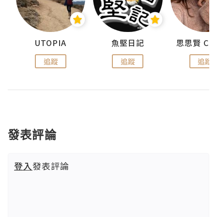
urnal
UTOPIA
魚堅日記
追蹤
追蹤
追蹤
發表評論
登入
發表評論