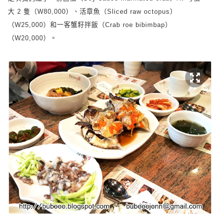
大
2
隻（
W80,000
）、活章魚（
Sliced raw octopus
）
（
W25,000
）和一客蟹籽拌飯（
Crab roe bibimbap
）
（
W20,000
）。