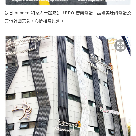
是日
bubeee
和家人一起來到「
PRO
普
樂
醬蟹
」品嚐美味的醬蟹及
其他韓國美食，心情相當興奮。