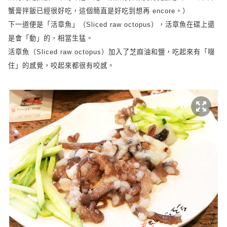
蟹膏
拌
飯已經很好吃，這個簡直是好吃到
想
再
encore
。）
下一道便是「活章魚」（
Sliced raw octopus
），活章魚在碟上還
是會「動」的，相當生猛。
活章魚（
Sliced raw octopus
）加入了芝麻油和鹽，吃起來有「啜
住」的感覺，咬起來都很有咬感。