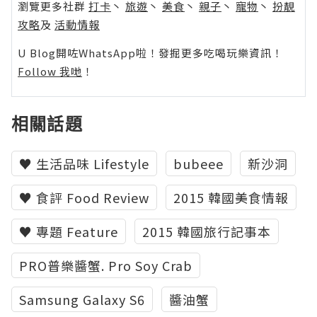
瀏覽更多社群
打卡
丶
旅遊
丶
美食
丶
親子
丶
寵物
丶
扮靚
攻略
及
活動情報
U Blog開咗WhatsApp啦！發掘更多吃喝玩樂資訊！
Follow 我哋
！
相關話題
♥ 生活品味 Lifestyle
bubeee
新沙洞
♥ 食評 Food Review
2015 韓國美食情報
♥ 專題 Feature
2015 韓國旅行記事本
PRO普樂醬蟹. Pro Soy Crab
Samsung Galaxy S6
醬油蟹