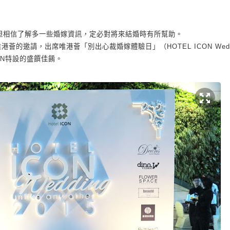
但相信了解多一些婚嫁資訊，定必對將來結婚時有所幫助。
唯港薈的邀請，出席唯港薈
「別出心裁婚嫁體驗日」（
HOTEL ICON Weddi
ON
特設的盛饌佳餚。