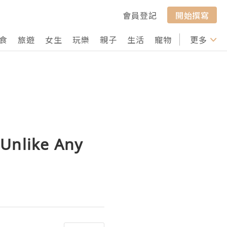
會員登記
開始撰寫
食
旅遊
女生
玩樂
親子
生活
寵物
行山
更多
打卡
nlike Any