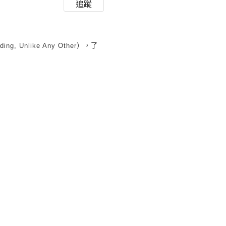
追蹤
ng, Unlike Any Other
），了