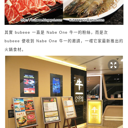
其實
bubeee
一直是
Nabe One
牛一的粉絲，而是次
bubeee
便收到
Nabe One
牛一的邀請，一嚐它家最新推出的
火鍋食材。