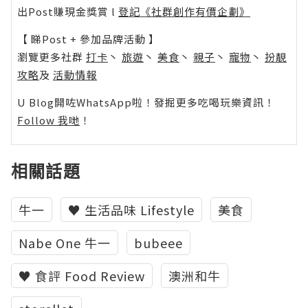
出Post賺現金獎賞 l
登記《社群創作有價企劃》
【 睇Post + 參加品牌活動 】
瀏覽更多社群
打卡
丶
旅遊
丶
美食
丶
親子
丶
寵物
丶
扮靚
攻略
及
活動情報
U Blog開咗WhatsApp啦！發掘更多吃喝玩樂資訊！
Follow 我哋
！
相關話題
牛一
♥ 生活品味 Lifestyle
美食
Nabe One 牛一
bubeee
♥ 食評 Food Review
澳洲和牛