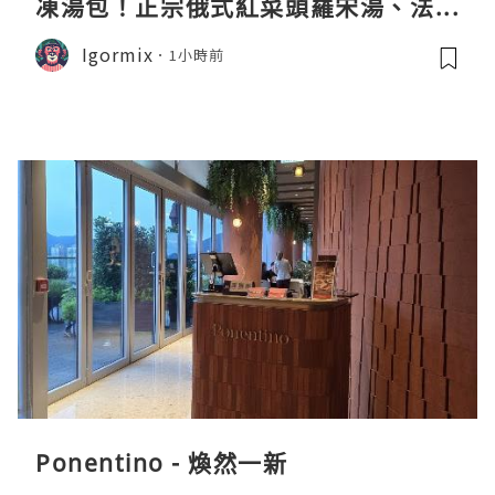
凍湯包！正宗俄式紅菜頭羅宋湯、法式
龍蝦濃湯與生酮膠原蛋白骨頭湯全攻略
Igormix
1小時前
Ponentino - 煥然一新