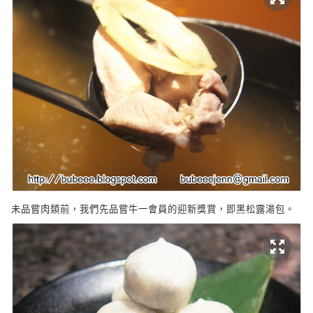
未品嘗肉類前，我們先品嘗牛一會員的迎新獎賞，即黑松露湯包。