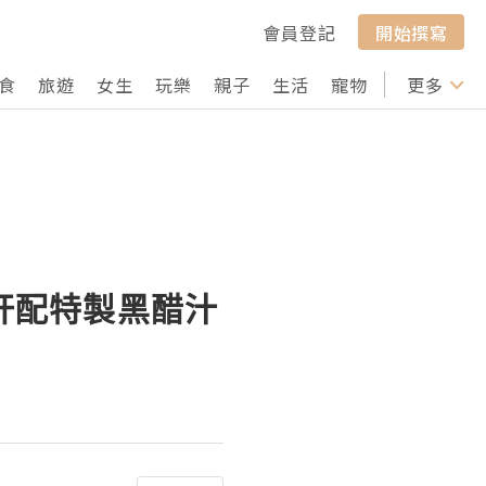
會員登記
開始撰寫
食
旅遊
女生
玩樂
親子
生活
寵物
行山
更多
打卡
鵝肝配特製黑醋汁