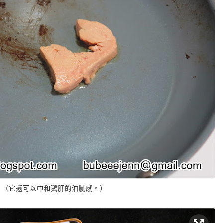
。（它還可以中和鵝肝的油膩感。）