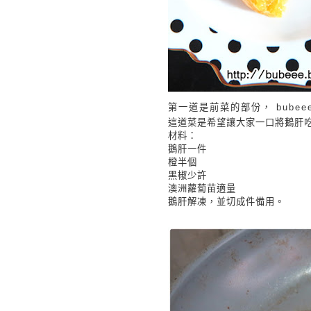
第一道是前菜的部份，
bubee
這道菜是希望讓大家一口將鵝肝
材料：
鵝肝
一件
橙
半個
黑椒
少許
澳洲蘿蔔苗
適量
鵝肝解凍，並切成件備用。