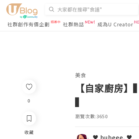
社群創作有價企劃
社群熱話
成為U Creator
美食
【自家廚房】▍
▍
0
瀏覽次數:3650
收藏
♥ bubeee. ♥