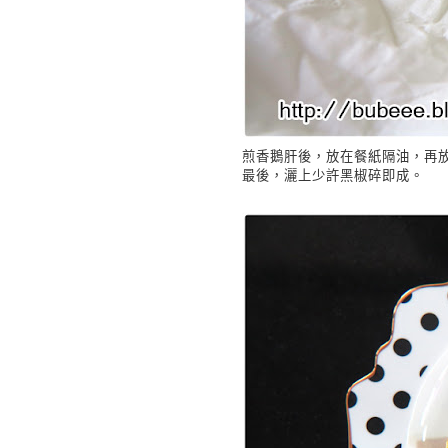
煎香鵝肝後，放在餐紙隔油，再
最後，灑上少許黑椒碎即成。