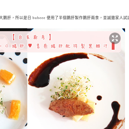
大鵝肝，所以是日
便用了半個鵝肝製作鵝肝兩
食
，並誠邀家人試
bubeee