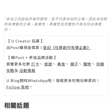
*本站之內容由作者所提供，並不代表本站的立場。因此本站對
所有博客的立場、真實性、準確性及完整性不負任何法律責
任。
【 U Creator 招募 】
出Post賺現金獎賞 l
登記《社群創作有價企劃》
【 睇Post + 參加品牌活動 】
瀏覽更多社群
打卡
丶
旅遊
丶
美食
丶
親子
丶
寵物
丶
扮靚
攻略
及
活動情報
U Blog開咗WhatsApp啦！發掘更多吃喝玩樂資訊！
Follow 我哋
！
相關話題