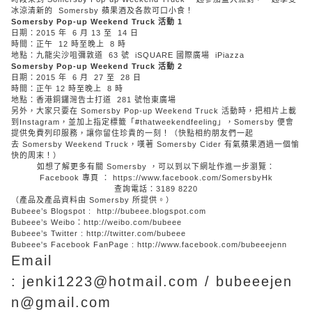
冰涼清新的 Somersby 蘋果酒及各款可口小食！
Somersby Pop-up Weekend Truck 活動
1
日期：2015 年 6 月 13 至 14 日
時間：正午 12 時至晚上 8 時
地點：九龍尖沙咀彌敦道 63 號 iSQUARE 國際廣場 iPiazza
Somersby Pop-up Weekend Truck 活動
2
日期：2015 年 6 月 27 至 28 日
時間：正午 12 時至晚上 8 時
地點：香港銅鑼灣告士打道 281 號怡東廣場
另外，大家只要在 Somersby Pop-up Weekend Truck 活動時，把相片上載
到Instagram，並加上指定標籤「#thatweekendfeeling」，Somersby 便會
提供免費列印服務，讓你留住珍貴的一刻！（快點相約朋友們一起
去 Somersby Weekend Truck，嘆著 Somersby Cider 有氣蘋果酒過一個愉
快的周末！）
如想了解更多有關 Somersby ，可以到以下網址作進一步瀏覽：
Facebook 專頁 ：
https://www.facebook.com/SomersbyHk
查詢電話：3189 8220
（產品及產品資料由 Somersby 所提供。）
Bubeee’s Blogspot :
http://bubeee.blogspot.com
Bubeee’s Weibo：
http://weibo.com/bubeee
Bubeee’s Twitter :
http://twitter.com/bubeee
Bubeee's Facebook FanPage :
http://www.facebook.com/bubeeejenn
Email
: jenki1223@hotmail.com / bubeeejen
n@gmail.com