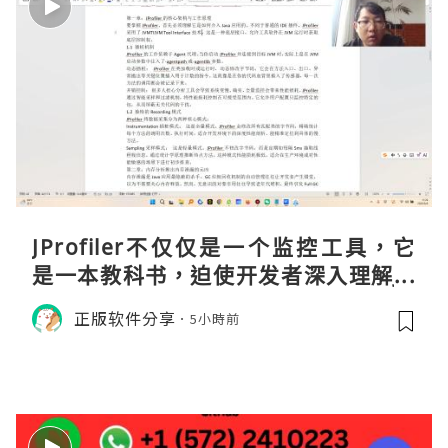
JProfiler不仅仅是一个监控工具，它
是一本教科书，迫使开发者深入理解JV
M的内存模型、垃圾回收机制和并发原
正版软件分享
5小時前
理。通过直观的可视化数据，它将抽象
的性能问题具象化为代码行号。对于一
名追求卓越的Java