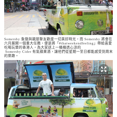
Somersby
象徵與親朋摯友歡度一切美好時光，而
Somersby
將會在
六月展開一個重大任務，便是將「
#thatweekendfeeling
」帶給喜愛
吃喝玩樂的香港人，為大家送上一桶桶透心涼的
有氣蘋果酒，讓他們從星期一至日都能感受到周末
Somersby
Cider
的樂趣。