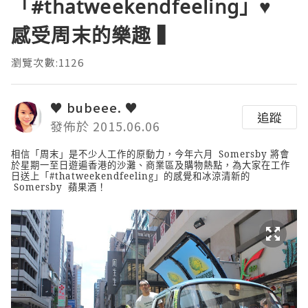
「#thatweekendfeeling」♥
感受周末的樂趣 ▍
瀏覽次數:1126
♥ bubeee. ♥
追蹤
發佈於 2015.06.06
相信「周末」是不少人工作的原動力，今年六月
Somersby
將會
於星期一至日遊遍香港的沙灘、商業區及購物熱點，為大家
在工作
日
送上「
#thatweekendfeeling
」的感覺和冰涼清新的
Somersby
蘋果酒
！