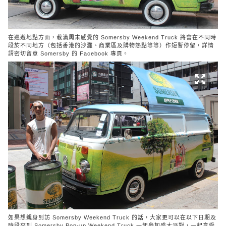
在巡遊地點方面，載滿周末感覺的 Somersby Weekend Truck 將會在不同時
段於不同地方（包括香港的沙灘、商業區及購物熱點等等）作短暫停留，詳情
請密切留意
Somersby 的 Facebook 專頁
。
如果想親身到訪 Somersby Weekend Truck 的話，大家更可以在以下日期及
時段來到 Somersby Pop-up Weekend Truck 一起參加盛大派對，一起享受