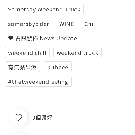
Somersby Weekend Truck
somersbycider
WINE
Chill
♥ 資訊發佈 News Update
weekend chill
weekend truck
有氣蘋果酒
bubeee
#thatweekendfeeling
0個讚好