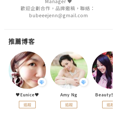
Manager ♥

歡迎企劃合作，品牌邀稿，聯絡： 
bubeeejenn@gmail.com
推薦博客
h 夏沫
♥Eunice♥
Amy Ng
追蹤
追蹤
追蹤