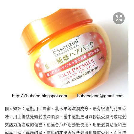
個人短評：這瓶用上蜂蜜、乳木果等滋潤成分，帶有很濃的花果香
味，用上後感覺頭髮滋潤順滑。當中這瓶更可以修護受風筒或電髮
夾熱力所造成的傷害，也適合戶外活動後使用，用後髮質貼服和更
容易打理。要讚的是，這瓶的花果香是洗髮後也能感受到，而且持