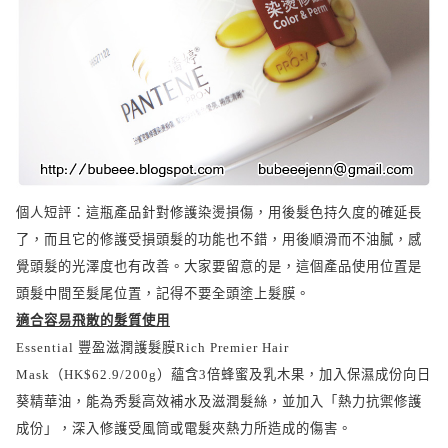
個人短評：這瓶產品針對修護染燙損傷，用後髮色持久度的確延長
了，而且它的修護受損頭髮的功能也不錯，用後順滑而不油膩，感
覺頭髮的光澤度也有改善。大家要留意的是，這個產品使用位置是
頭髮中間至髮尾位置，記得不要全頭塗上髮膜。
適合容易飛散的髮質使用
Essential
豐盈滋潤護髮膜
Rich Premier Hair
Mask
（
HK$62.9/200g
）蘊含
3
倍蜂蜜及乳木果，加入保濕成份向日
葵精華油，能為秀髮高效補水及滋潤髮絲，並加入「熱力抗禦修護
成份」，深入修護受風筒或電髮夾熱力所造成的傷害。