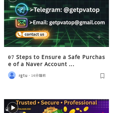
07 Steps to Ensure a Safe Purchas
e of a Naver Account ...
rgtu
16分鐘前