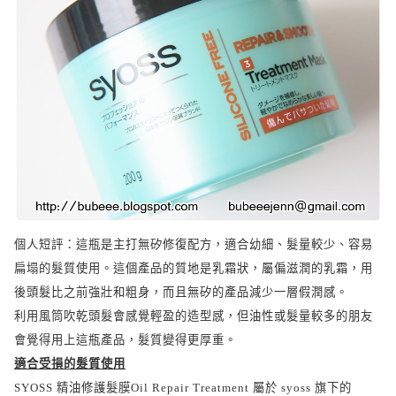
個人短評：這瓶是主打無矽修復配方，適合幼細、髮量較少、容易
扁塌的髮質使用。這個產品的質地是乳霜狀，屬偏滋潤的乳霜，用
後頭髮比之前強壯和粗身，而且無矽的產品減少一層假潤感。
利用風筒吹乾頭髮會感覺輕盈的造型感，但油性或
髮量較多的朋友
會覺得用上這瓶產品，髮質變得更厚重。
適合受損的髮質使用
SYOSS
精油修護髮膜
Oil Repair Treatment
屬於
syoss
旗下的