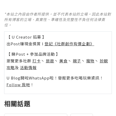
*本站之內容由作者所提供，並不代表本站的立場。因此本站對
所有博客的立場、真實性、準確性及完整性不負任何法律責
任。
【 U Creator 招募 】
出Post賺現金獎賞 l
登記《社群創作有價企劃》
【 睇Post + 參加品牌活動 】
瀏覽更多社群
打卡
丶
旅遊
丶
美食
丶
親子
丶
寵物
丶
扮靚
攻略
及
活動情報
U Blog開咗WhatsApp啦！發掘更多吃喝玩樂資訊！
Follow 我哋
！
相關話題