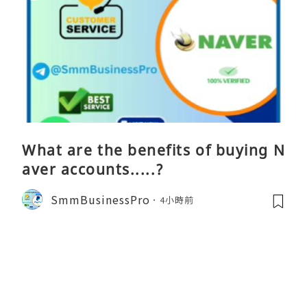
What are the benefits of buying N
aver accounts.....?
SmmBusinessPro
4小時前