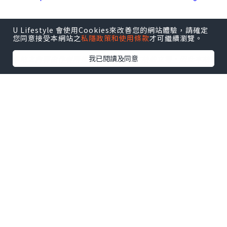
U Lifestyle 會使用Cookies來改善您的網站體驗，請確定
您同意接受本網站之
私隱政策和使用條款
才可繼續瀏覽。
我已閱讀及同意
*本站之內容由作者所提供，並不代表本站的立場。因此本站對
所有博客的立場、真實性、準確性及完整性不負任何法律責
任。
【 U Creator 招募 】
出Post賺現金獎賞 l
登記《社群創作有價企劃》
【 睇Post + 參加品牌活動 】
瀏覽更多社群
打卡
丶
旅遊
丶
美食
丶
親子
丶
寵物
丶
扮靚
攻略
及
活動情報
U Blog開咗WhatsApp啦！發掘更多吃喝玩樂資訊！
Follow 我哋
！