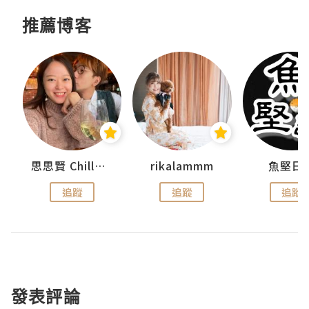
推薦博客
urnal
思思賢 ChillMyBabe
rikalammm
魚堅日
追蹤
追蹤
追蹤
發表評論