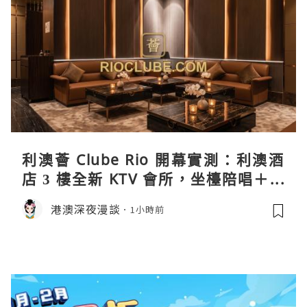
利澳薈 Clube Rio 開幕實測：利澳酒
店 3 樓全新 KTV 會所，坐檯陪唱＋水
療套票一次過睇
港澳深夜漫談
1小時前