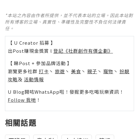
*本站之內容由作者所提供，並不代表本站的立場。因此本站對
所有博客的立場、真實性、準確性及完整性不負任何法律責
任。
【 U Creator 招募 】
出Post賺現金獎賞 l
登記《社群創作有價企劃》
【 睇Post + 參加品牌活動 】
瀏覽更多社群
打卡
丶
旅遊
丶
美食
丶
親子
丶
寵物
丶
扮靚
攻略
及
活動情報
U Blog開咗WhatsApp啦！發掘更多吃喝玩樂資訊！
Follow 我哋
！
相關話題