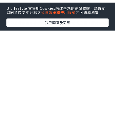
U Lifestyle 會使用Cookies來改善您的網站體驗，請確定
您同意接受本網站之
私隱政策和使用條款
才可繼續瀏覽。
我已閱讀及同意
*本站之內容由作者所提供，並不代表本站的立場。因此本站對
所有博客的立場、真實性、準確性及完整性不負任何法律責
任。
【 U Creator 招募 】
出Post賺現金獎賞 l
登記《社群創作有價企劃》
【 睇Post + 參加品牌活動 】
瀏覽更多社群
打卡
丶
旅遊
丶
美食
丶
親子
丶
寵物
丶
扮靚
攻略
及
活動情報
U Blog開咗WhatsApp啦！發掘更多吃喝玩樂資訊！
Follow 我哋
！
相關話題