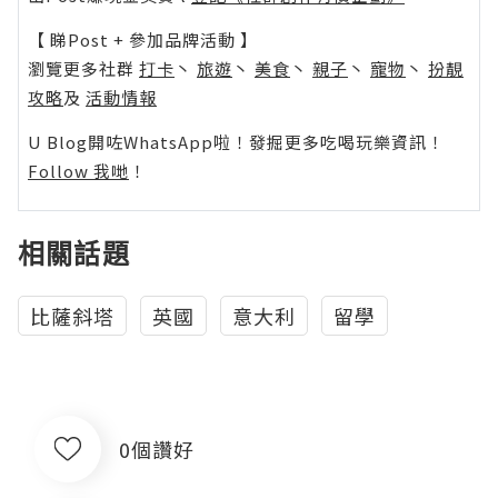
【 睇Post + 參加品牌活動 】
瀏覽更多社群
打卡
丶
旅遊
丶
美食
丶
親子
丶
寵物
丶
扮靚
攻略
及
活動情報
U Blog開咗WhatsApp啦！發掘更多吃喝玩樂資訊！
Follow 我哋
！
相關話題
比薩斜塔
英國
意大利
留學
0個讚好