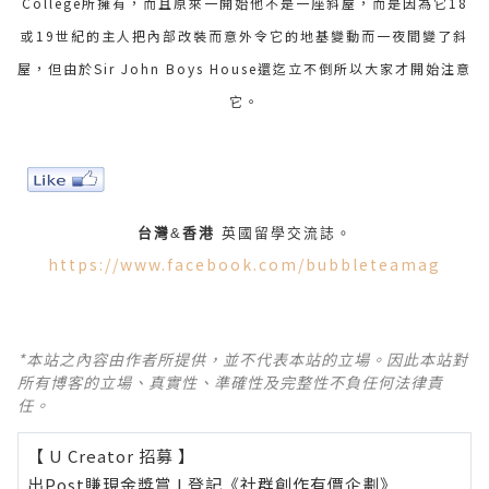
College所擁有，而且原來一開始他不是一座斜屋，而是因為它18
或19世紀的主人把內部改裝而意外令它的地基變動而一夜間變了斜
屋，但由於Sir John Boys House還迄立不倒所以大家才開始注意
它。
台灣
&
香港
英國留學
交流誌。
https://www.facebook.com/bubbleteamag
*本站之內容由作者所提供，並不代表本站的立場。因此本站對
所有博客的立場、真實性、準確性及完整性不負任何法律責
任。
【 U Creator 招募 】
出Post賺現金獎賞 l
登記《社群創作有價企劃》