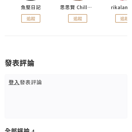
urnal
魚堅日記
思思賢 ChillMyBabe
rikala
追蹤
追蹤
追蹤
發表評論
登入
發表評論
全部評論 4