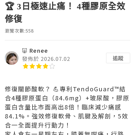
🏆 3日極速止痛！ 4種膠原全效
修復
瀏覽次數:558
🐷 Renee
追蹤
發佈於 2026.07.02
修復關節酸軟？ 💪專利TendoGuard™結
合4種膠原蛋白（84.6mg）+玻尿酸，膠原
蛋白含量比市面高出8倍！臨床減少痛感
84.1%。強效修復軟骨、肌腱及解剖，5效
合一全面提升行動力！
家人食左一星期左右，膝蓋無咁痛，行路