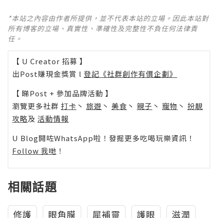
*本站之內容由作者所提供，並不代表本站的立場。因此本站對
所有博客的立場、真實性、準確性及完整性不負任何法律責
任。
【 U Creator 招募 】
出Post賺現金獎賞 l
登記《社群創作有價企劃》
【 睇Post + 參加品牌活動 】
瀏覽更多社群
打卡
丶
旅遊
丶
美食
丶
親子
丶
寵物
丶
扮靚
攻略
及
活動情報
U Blog開咗WhatsApp啦！發掘更多吃喝玩樂資訊！
Follow 我哋
！
相關話題
修護
眼角膜
犀補靈
護眼
滋潤