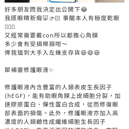
好多朋友問我決定出公開下😂
我既眼睛新寵🐷👉🏻 事關本人有極度乾眼
🤦🏻‍♀️
又經常需要戴con所以都擔心角膜
多少會有受損擦損咁～
俾我搵到大手入左幾支存貨😆😆😆
犀補靈修護眼液✨
修護眼液內含豐富的人類表皮生長因子
(hEGF)，能有助眼角膜上皮細胞分裂，加
速膠原蛋白、彈性蛋白合成，從而修復眼
部表面的損傷。此外，修護眼液亦加入高
濃度的人類鹼性成纖維細胞生長因子