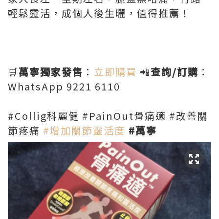
輕鬆靈活，成個人後生曬，值得推薦！
🛒
萬寧獨家發售
：
立即購買
📲
查詢/訂購
：
WhatsApp 9221 6110
#Collig科麗健 #PainOut骨痛適 #改善關
節疼痛
#增加關節靈活度
#萬寧