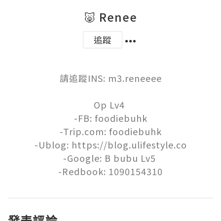
🐷 Renee
追蹤
請追蹤INS: m3.reneeee

Op Lv4 

-FB: foodiebuhk

-Trip.com: foodiebuhk

-Ublog: https://blog.ulifestyle.co

-Google: B bubu Lv5 

-Redbook: 1090154310
發表評論