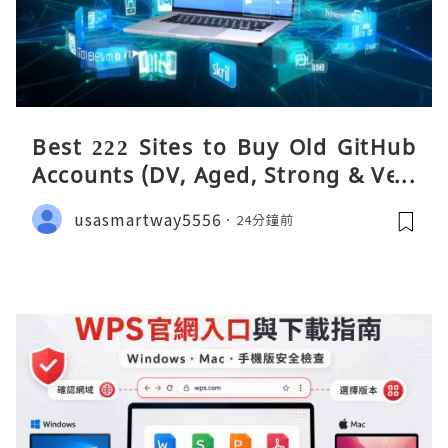
Best 222 Sites to Buy Old GitHub
Accounts (DV, Aged, Strong & Veri
fied)
usasmartway5556
24分鐘前