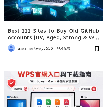
Best 222 Sites to Buy Old GitHub
Accounts (DV, Aged, Strong & Veri
fied)
usasmartway5556
24分鐘前