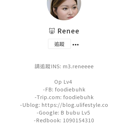
🐷 Renee
追蹤
請追蹤INS: m3.reneeee

Op Lv4 

-FB: foodiebuhk

-Trip.com: foodiebuhk

-Ublog: https://blog.ulifestyle.co

-Google: B bubu Lv5 

-Redbook: 1090154310