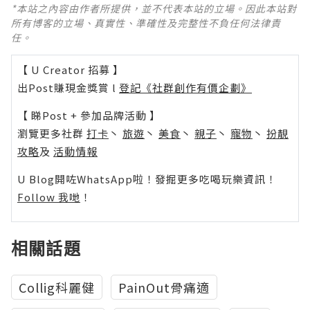
*本站之內容由作者所提供，並不代表本站的立場。因此本站對
所有博客的立場、真實性、準確性及完整性不負任何法律責
任。
【 U Creator 招募 】
出Post賺現金獎賞 l
登記《社群創作有價企劃》
【 睇Post + 參加品牌活動 】
瀏覽更多社群
打卡
丶
旅遊
丶
美食
丶
親子
丶
寵物
丶
扮靚
攻略
及
活動情報
U Blog開咗WhatsApp啦！發掘更多吃喝玩樂資訊！
Follow 我哋
！
相關話題
Collig科麗健
PainOut骨痛適