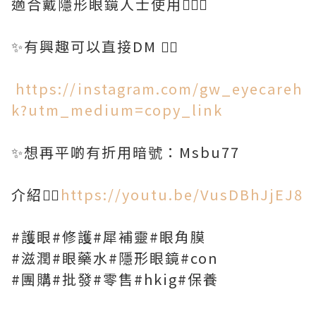
適合戴隱形眼鏡人士使用🙋🏻‍♀️
✨有興趣可以直接DM 👇🏻
https://instagram.com/gw_eyecareh
k?utm_medium=copy_link
✨想再平啲有折用暗號：Msbu77
介紹👉🏻
https://youtu.be/VusDBhJjEJ8
#護眼#修護#犀補靈#眼角膜
#滋潤#眼藥水#隱形眼鏡#con
#團購#批發#零售#hkig#保養