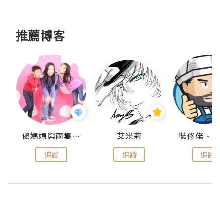
推薦博客
點滴
儍媽媽與兩隻小魔怪之家
艾米莉
追蹤
追蹤
追蹤