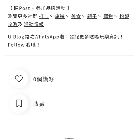
【 睇Post + 參加品牌活動 】
瀏覽更多社群
打卡
丶
旅遊
丶
美食
丶
親子
丶
寵物
丶
扮靚
攻略
及
活動情報
U Blog開咗WhatsApp啦！發掘更多吃喝玩樂資訊！
Follow 我哋
！
0個讚好
收藏