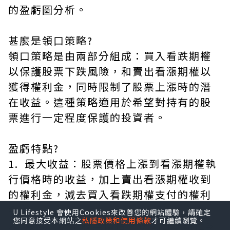
的盈虧圖分析。
甚麼是領口策略?
領口策略是由兩部分組成：買入看跌期權
以保護股票下跌風險，和賣出看漲期權以
獲得權利金，同時限制了股票上漲時的潛
在收益。這種策略適用於希望對持有的股
票進行一定程度保護的投資者。
盈虧特點?
1. 最大收益：股票價格上漲到看漲期權執
行價格時的收益，加上賣出看漲期權收到
的權利金，減去買入看跌期權支付的權利
金。
U Lifestyle 會使用Cookies來改善您的網站體驗，請確定
您同意接受本網站之
私隱政策和使用條款
才可繼續瀏覽。
2. 最大虧損：股票價格下跌到看跌期權執