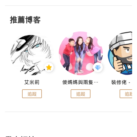
推薦博客
點滴
艾米莉
儍媽媽與兩隻小魔怪之家
追蹤
追蹤
追蹤