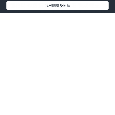
行價格時的虧損，加上買入看跌期權支付
我已閱讀及同意
的權利金，減去賣出看漲期權收到的權利
金。
3. 盈虧平衡點：股票的當前價格加上買入
看跌期權支付的權利金，再減去賣出看漲
期權收到的權利金。
實際案例
假設投資者持有股票H，每股價格為
$100，並采取領口策略：
● 買入執行價格為$95的看跌期權，支付
權利金$3。
● 賣出執行價格為$105的看漲期權，收取
權利金$2。
則：
● 最大收益：發生在股價等於或超過$105