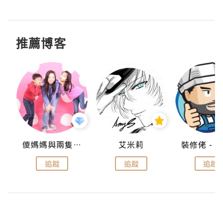
推薦博客
點滴
儍媽媽與兩隻小魔怪之家
艾米莉
追蹤
追蹤
追蹤