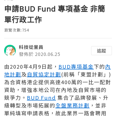
申請BUD Fund 專項基金 非簡
單行政工作
瀏覽次數:754
科技從業員
追蹤
發佈於 2020.06.25
由2020年4月9日起，
BUD專項基金
下的
內
地計劃
及
自貿協定計劃
(前稱「東盟計劃」)
為合資格港企提供高達400萬的一比一配對
資助，增強本地公司在內地及自貿市場的
競爭力。
BUD Fund
集合了品牌發展、升
級轉型及市場拓展的
全盤業務計劃
，並非
單純填寫申請表格，故此業界一路會聘用