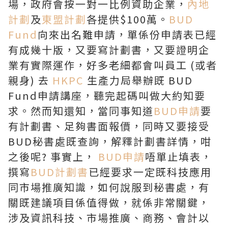
場，政府會按一對一比例資助企業，
內地
計劃
及
東盟計劃
各提供$100萬。
BUD
Fund
向來出名難申請，單係份申請表已經
有成幾十版，又要寫計劃書，又要證明企
業有實際運作，好多老細都會叫員工 (或者
親身) 去
HKPC
生產力局舉辦既 BUD
Fund申請講座，聽完起碼叫做大約知要
求。然而知還知，當同事知道
BUD申請
要
有計劃書、足夠書面報價，同時又要接受
BUD秘書處既查詢，解釋計劃書詳情，咁
之後呢? 事實上，
BUD申請
唔單止填表，
撰寫
BUD計劃書
已經要求一定既科技應用
同市場推廣知識，如何說服到秘書處，有
關既建議項目係值得做，就係非常關鍵，
涉及資訊科技、市場推廣、商務、會計以