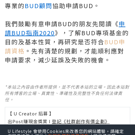
專業的
BUD顧問
協助申請BUD。
我們鼓勵有意申請BUD的朋友先閱讀《
申
請BUD指南2020
》，了解BUD專項基金的
目的及基本性質，再研究是否符合
BUD申
請資格
。先有清楚的規劃，才能順利應對
申請要求，減少延誤及失敗的機會。
*本站之內容由作者所提供，並不代表本站的立場。因此本站對
所有博客的立場、真實性、準確性及完整性不負任何法律責
任。
【 U Creator 招募 】
出Post賺現金獎賞 l
登記《社群創作有價企劃》
U Lifestyle 會使用Cookies來改善您的網站體驗，請確定
【 睇Post + 參加品牌活動 】