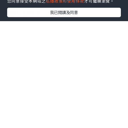
您同意接受本網站之
私隱政策和使用條款
才可繼續瀏覽。
瀏覽更多社群
打卡
丶
旅遊
丶
美食
丶
親子
丶
寵物
丶
扮靚
我已閱讀及同意
攻略
及
活動情報
U Blog開咗WhatsApp啦！發掘更多吃喝玩樂資訊！
Follow 我哋
！
0個讚好
收藏