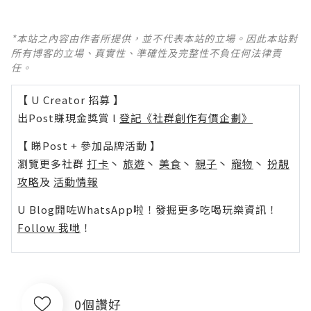
*本站之內容由作者所提供，並不代表本站的立場。因此本站對
所有博客的立場、真實性、準確性及完整性不負任何法律責
任。
【 U Creator 招募 】
出Post賺現金獎賞 l
登記《社群創作有價企劃》
【 睇Post + 參加品牌活動 】
瀏覽更多社群
打卡
丶
旅遊
丶
美食
丶
親子
丶
寵物
丶
扮靚
攻略
及
活動情報
U Blog開咗WhatsApp啦！發掘更多吃喝玩樂資訊！
Follow 我哋
！
0個讚好