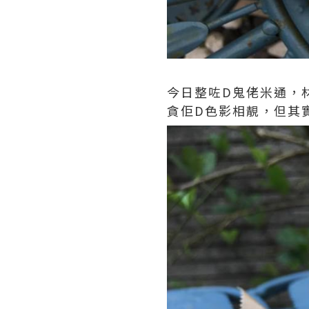
今日整咗D鬼佬米通，材
貪佢D色影相靚，但其