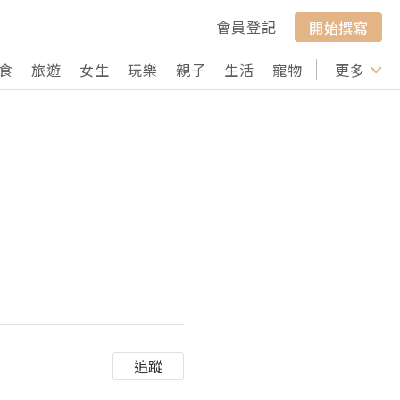
會員登記
開始撰寫
食
旅遊
女生
玩樂
親子
生活
寵物
行山
更多
打卡
追蹤