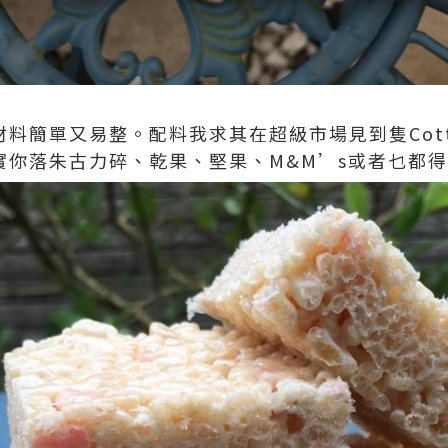
料簡單又易整。配料我求其在超級市場見到隻Cotto
實你落朱古力碎、乾果、堅果、M&M’s或者乜都