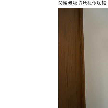
間舖最吸睛嘅梗係呢幅牆