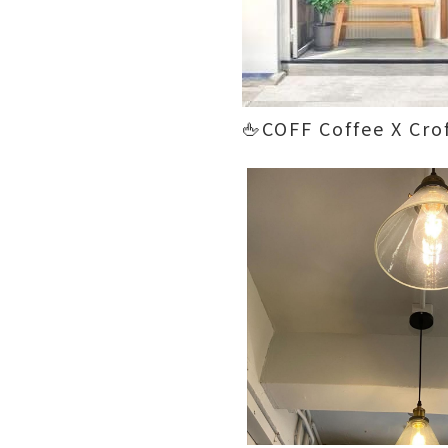
🖕COFF Coffee X 