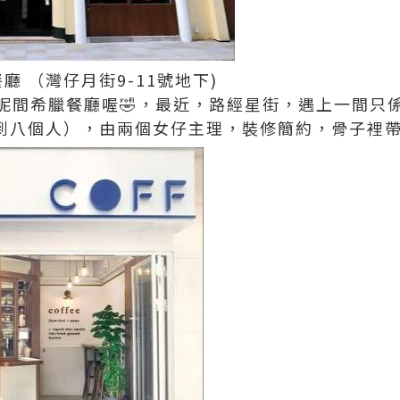
llo餐廳 （灣仔月街9-11號地下)
呢間希臘餐廳喔🤣，最近，路經星街，遇上一間只
坐到八個人），由兩個女仔主理，裝修簡約，骨子裡