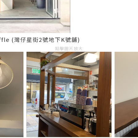
Croffle (灣仔星街2號地下K號舖)
點擊圖片放大