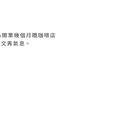
係開業幾個月嘅咖啡店
帶文青氣息。