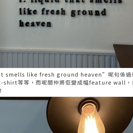
 that smells like fresh ground heave
shirt等等，而呢間仲將佢變成幅feature wal
️