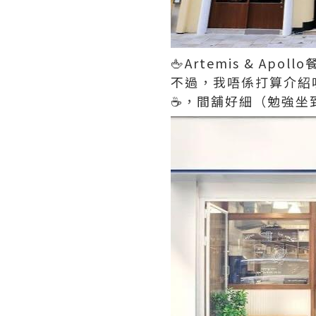
🖕Artemis & Apo
不過，我唔係打算介紹
☕️，間舖好細（勉強