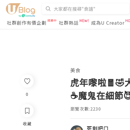
社群創作有價企劃
社群熱話
成為U Creator
美食
虎年嚟啦🧧
☕️魔鬼在細節
0
瀏覽次數:2230
收藏
死剩把口