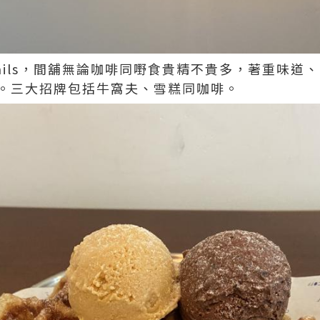
he details，間舖無論咖啡同嘢食貴精不貴多，著重
。三大招牌包括牛窩夫、雪糕同咖啡。