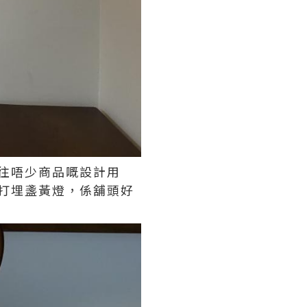
n”呢句係過往唔少商品嘅設計用
l，打埋盞黃燈，係舖頭好