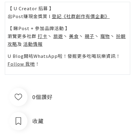
【 U Creator 招募 】
出Post賺現金獎賞 l
登記《社群創作有價企劃》
【 睇Post + 參加品牌活動 】
瀏覽更多社群
打卡
丶
旅遊
丶
美食
丶
親子
丶
寵物
丶
扮靚
攻略
及
活動情報
U Blog開咗WhatsApp啦！發掘更多吃喝玩樂資訊！
Follow 我哋
！
0個讚好
收藏