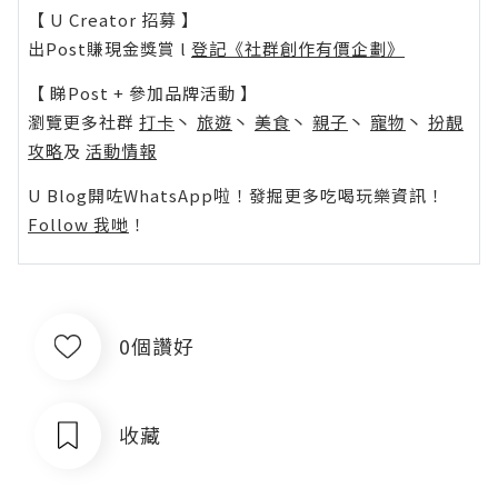
【 U Creator 招募 】
出Post賺現金獎賞 l
登記《社群創作有價企劃》
【 睇Post + 參加品牌活動 】
瀏覽更多社群
打卡
丶
旅遊
丶
美食
丶
親子
丶
寵物
丶
扮靚
攻略
及
活動情報
U Blog開咗WhatsApp啦！發掘更多吃喝玩樂資訊！
Follow 我哋
！
0個讚好
收藏