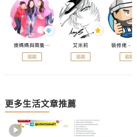
點滴
儍媽媽與兩隻小魔怪之家
艾米莉
追蹤
追蹤
追蹤
更多生活文章推薦