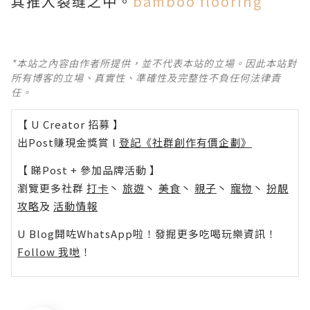
其推入裂缝之中。
bamboo flooring
*本站之內容由作者所提供，並不代表本站的立場。因此本站對
所有博客的立場、真實性、準確性及完整性不負任何法律責
任。
【 U Creator 招募 】
出Post賺現金獎賞 l
登記《社群創作有價企劃》
【 睇Post + 參加品牌活動 】
瀏覽更多社群
打卡
丶
旅遊
丶
美食
丶
親子
丶
寵物
丶
扮靚
攻略
及
活動情報
U Blog開咗WhatsApp啦！發掘更多吃喝玩樂資訊！
Follow 我哋
！