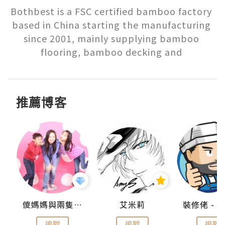
Bothbest is a FSC certified bamboo factory 
based in China starting the manufacturing 
since 2001, mainly supplying bamboo 
flooring, bamboo decking and 
推薦博客
點滴
儍媽媽與兩隻小魔怪之家
艾米莉
追蹤
追蹤
追蹤