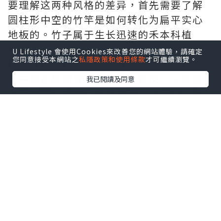
要理解这两种风格的差异，首先需要了解
圆柱形中空的竹竿是如何转化为扁平实心
地板的。竹子属于生长迅速的禾本科植
物，而非树木。由于它不像橡树或枫树那
U Lifestyle 會使用Cookies來改善您的網站體驗，請確定
您同意接受本網站之
私隱政策和使用條款
才可繼續瀏覽。
样拥有粗壮的树干，因此无法在传统锯木
厂中直接锯切成宽幅板材。相反，其制造
我已閱讀及同意
过程需要先将竹材加工成较小的组件，然
后再组装成最终产品。
无论是平压式还是侧压式地板，其制造过
程的第一步都是将成熟的竹竿纵向切割成
细长的竹条。这些竹条会经过蒸煮处理以
去除淀粉和糖分，这一步骤能有效防止材
料遭受虫蛀或真菌腐蚀。干燥之后，竹条
的后续处理方式便出现分歧，从而形成了