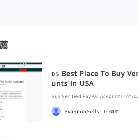
薦
05 Best Place To Buy Ve
unts in USA
Buy Verified PayPal Accounts Intr
ts PayPal has become a staple in on
g convenience and security for us
PvaSmmSells
1小時前
u're shopping, selling,