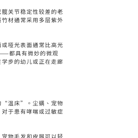
或髋关节稳定性较差的老
质竹材通常采用多层紫外
面或哑光表面通常比高光
——都具有微妙的微观
在学步的幼儿或正在走廊
的“温床”。尘螨、宠物
。对于患有哮喘或过敏症
。宠物毛发和皮屑可以轻