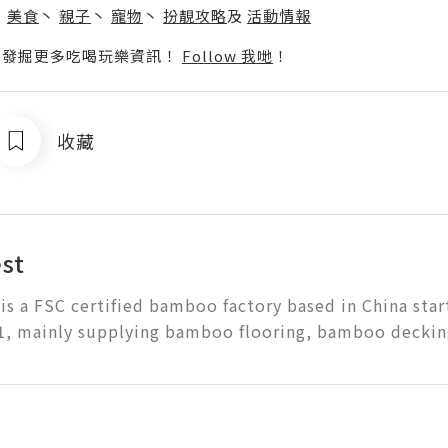
丶
美食
丶
親子
丶
寵物
丶
扮靚攻略
及
活動情報
p啦！發掘更多吃喝玩樂資訊！
Follow 我哋
！
收藏
st
is a FSC certified bamboo factory based in China star
1, mainly supplying bamboo flooring, bamboo deckin