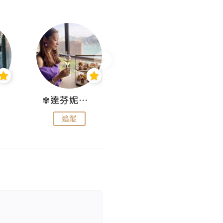
✾達芬妮•愛孩子•愛生活✾
wendysugar享受生活gogogo
追蹤
追蹤