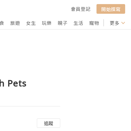
會員登記
開始撰寫
食
旅遊
女生
玩樂
親子
生活
寵物
行山
更多
打卡
h Pets
追蹤