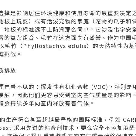
选择是影响居住环境健康和使用寿命的最重要决定
地板上玩耍）或有活泼宠物的家庭（宠物的爪子和
”地板的标准远不止防滑那么简单。它涉及化学安
素的复杂组合。毛竹在这方面享有盛誉。作为中国
料以毛竹（Phyllostachys edulis）的天然特
庭挑战。
质排放
题是看不见的：挥发性有机化合物 (VOC)，特别
接触，因此他们更容易受到室内空气质量差的影响
脂会持续多年向室内释放有害气体。
的生产符合甚至超越最严格的国际标准，例如 CARB Ph
。Bothbest 采用先进的粘合剂技术，要么完全不添加脲醛
 树脂。这确保了婴儿房或游戏室的空气质量始终保持