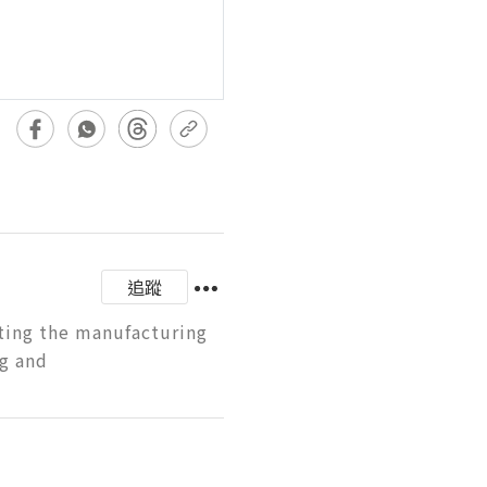
追蹤
ting the manufacturing 
g and 