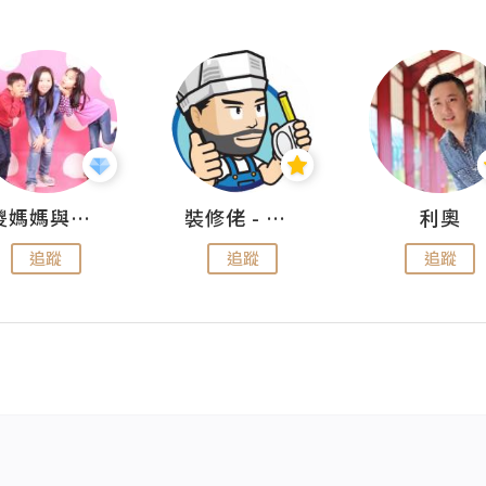
儍媽媽與兩隻小魔怪之家
裝修佬 - 香港一站式網上裝修平台
利奧
追蹤
追蹤
追蹤