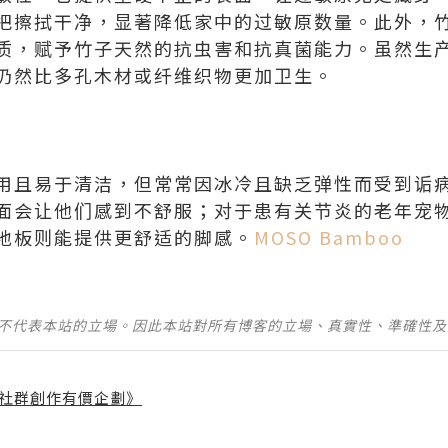
把擦拭干净，显著降低家中的过敏原数量。此外，
质，赋予竹子天然的抗虫害和抗真菌能力。虽然生
仍然比多孔木材或纤维织物更加卫生。
用且易于清洁，但常常因冰冷且缺乏弹性而受到诟
面会让他们感到不舒服；对于患有关节炎的老年宠
地板则能提供更舒适的脚感。
MOSO Bamboo
並不代表本站的立場。因此本站對所有博客的立場、真實性、準確性
社群創作有價企劃》
】