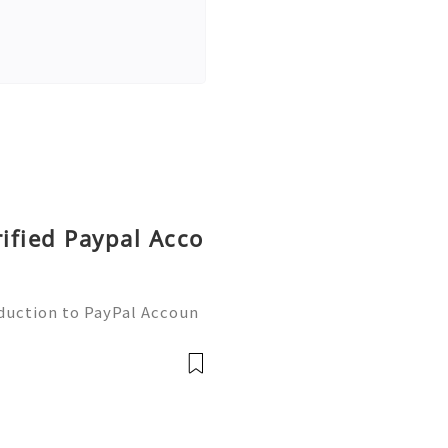
rified Paypal Acco
oduction to PayPal Accoun
line transactions, offerin
ers worldwide. Whether yo