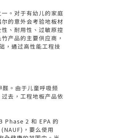
之一。对于有幼儿的家庭
偶尔的意外会考验地板材
全性、耐用性、过敏原控
毛竹产品的主要供应商，
性为基础，通过高性能工程技
是甲醛。由于儿童呼吸频
。过去，工程地板产品依
ase 2 和 EPA 的
 (NAUF)，要么使用
在安全健康的范围内。当