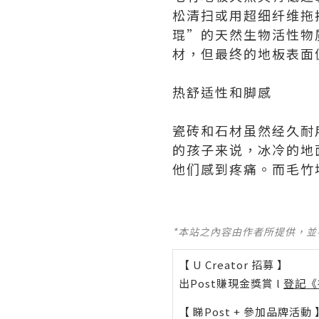
松清扫或用超细纤维拖
琨”的天然生物活性物
材，但最终的地板表面
热舒适性和脚感
瓷砖和石材虽然经久耐
的孩子来说，冰冷的地
他们感到疼痛。而毛竹
*本站之內容由作者所提供，
【 U Creator 招募 】
出Post賺現金獎賞 l
登記《
【 睇Post + 參加品牌活動 