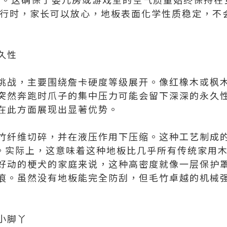
板上爬行时，家长可以放心，地板表面化学性质稳定，
久性
挑战，主要围绕詹卡硬度等级展开。像红橡木或枫
突然奔跑时爪子的集中压力可能会留下深深的永久
在此方面展现出显著优势。
竹纤维切碎，并在液压作用下压缩。这种工艺制成
元/磅。实际上，这意味着这种地板比几乎所有传统家
好动的梗犬的家庭来说，这种高密度就像一层保护
痕。虽然没有地板能完全防刮，但毛竹卓越的机械
小脚丫