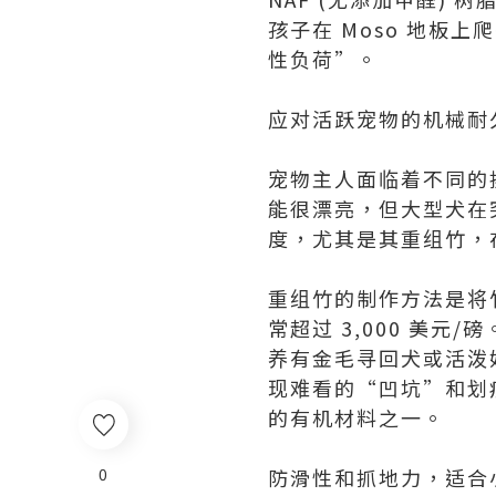
孩子在 Moso 地
性负荷”。
应对活跃宠物的机械耐
宠物主人面临着不同的
能很漂亮，但大型犬在
度，尤其是其重组竹，
重组竹的制作方法是将
常超过 3,000 美
养有金毛寻回犬或活泼
现难看的“凹坑”和划
的有机材料之一。
0
防滑性和抓地力，适合