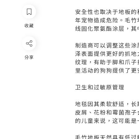
安全性也取决于地板的
年宠物造成危险。毛竹
收藏
线固化聚氨酯涂层，其
制造商可以调整这些涂
泽表面提供更好的抓地
分享
纹理，有助于脚和爪子
里活动的狗狗提供了更
卫生和过敏原管理
地毯因其柔软舒适，长
皮屑、花粉和霉菌孢子
的儿童来说，这可能是
毛竹地板天然具有低过