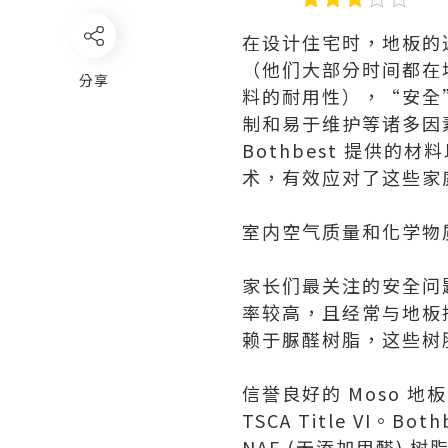
在设计住宅时，地板的
（他们大部分时间都在
分享
料的耐用性），“安全
制和易于维护等诸多因
Bothbest 提供的材
术，有效应对了这些家
室内空气质量和化学物
家长们最关注的安全问
率较高，且经常与地板
赖于脲醛树脂，这些树
信誉良好的 Moso 地板
TSCA Title VI
NAF (无添加甲醛)