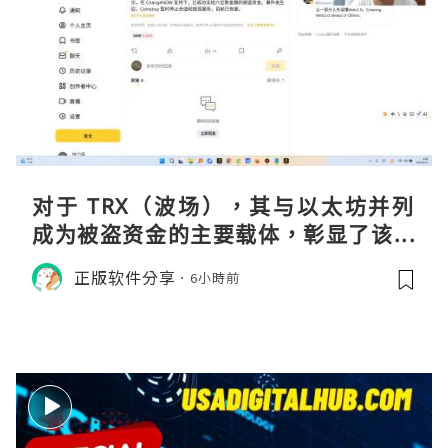
对于 TRX（波场），其与以太坊并列
成为被盗资金的主要载体，彰显了该网
络在加密金融领域的巨大流动性与渗透
正版软件分享
6小時前
率。黑客选择在波场上进行大规模操
作，侧面印证了其生态的繁荣及作为资
金流转通道的高效性。尽管 Co