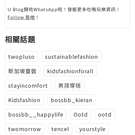
U Blog開咗WhatsApp啦！發掘更多吃喝玩樂資訊！
Follow 我哋
！
相關話題
twopluso
sustainablefashion
新加坡童裝
kidsfashionforall
stayincomfort
男孩穿搭
Kidsfashion
bossbb_kieran
bossbb__happylife
Ootd
ootd
twomorrow
tencel
yourstyle