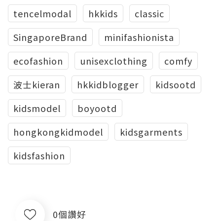
tencelmodal
hkkids
classic
SingaporeBrand
minifashionista
ecofashion
unisexclothing
comfy
波士kieran
hkkidblogger
kidsootd
kidsmodel
boyootd
hongkongkidmodel
kidsgarments
kidsfashion
0個讚好