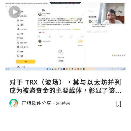
对于 TRX（波场），其与以太坊并列
成为被盗资金的主要载体，彰显了该网
络在加密金融领域的巨大流动性与渗透
正版软件分享
6小時前
率。黑客选择在波场上进行大规模操
作，侧面印证了其生态的繁荣及作为资
金流转通道的高效性。尽管 Co