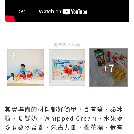
點擊圖片放大
+7
其實準備的材料都好簡單，🧂有鹽、🧊冰
粒、🥛鮮奶、Whipped Cream、水果🍓
🥭🍌🍇🍈🍒🍍、朱古力🍫，棉花糖、還有