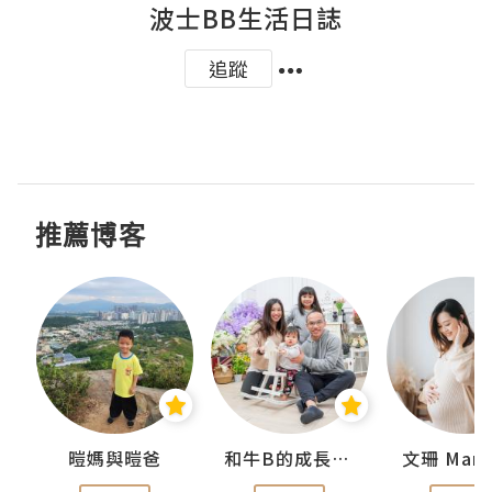
波士BB生活日誌
追蹤
推薦博客
 Swan
暟媽與暟爸
和牛B的成長日記
文珊 ManS