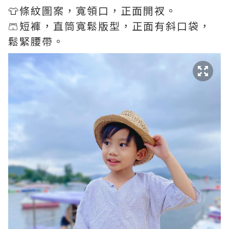
👕條紋圖案，寬領口，正面開衩。
🩳短褲，直筒寬鬆版型，正面有斜口袋，
鬆緊腰帶。