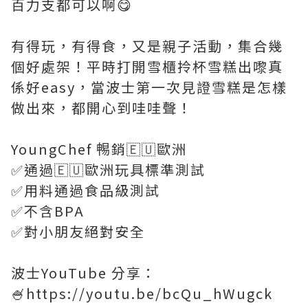
百力支都可以啊😋
有得玩，有得食，又是親子活動，集合幾
個好處架！平時打開雪櫃拎杯雪糕出嚟真
係好easy，當波士第一次見證雪糕是怎樣
做出來，都開心到哇哇聲！
YoungChef 𣈱銷🇪🇺歐洲
✅通過🇪🇺歐洲玩具標準測試
✅用料通過食品級測試
✅不含BPA
✅對小朋友絕對安全
波士YouTube 分享：
🍧https://youtu.be/bcQu_hWugck