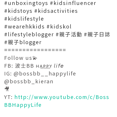
#unboxingtoys #kidsinfluencer
#kidstoys #kidsactivities
#kidslifestyle
#wearehkkids #kidskol
#lifestyleblogger #親子活動 #親子日誌
#親子blogger
=================
Follow us💫
FB: 波士BB ʜᴀ͟ᴘ͟ᴘ͟ʏ 𝘭𝘪𝘧𝘦
IG: @bossbb__happylife
@bossbb_kieran
🎥
YT:
http://www.youtube.com/c/Boss
BBHappyLife