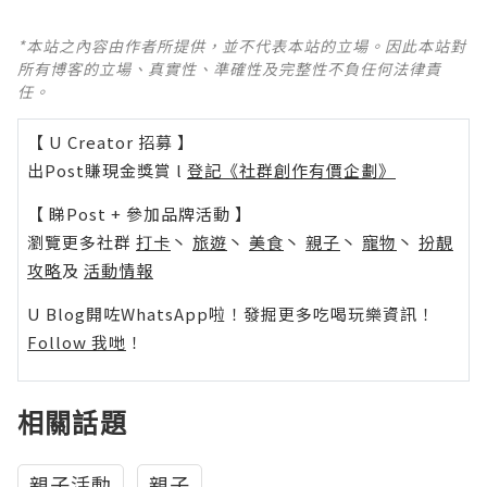
*本站之內容由作者所提供，並不代表本站的立場。因此本站對
所有博客的立場、真實性、準確性及完整性不負任何法律責
任。
【 U Creator 招募 】
出Post賺現金獎賞 l
登記《社群創作有價企劃》
【 睇Post + 參加品牌活動 】
瀏覽更多社群
打卡
丶
旅遊
丶
美食
丶
親子
丶
寵物
丶
扮靚
攻略
及
活動情報
U Blog開咗WhatsApp啦！發掘更多吃喝玩樂資訊！
Follow 我哋
！
相關話題
親子活動
親子