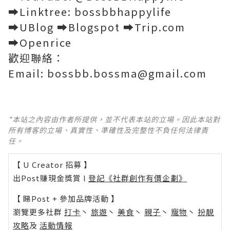
➡️Linktree: bossbbhappylife
➡️UBlog ➡️Blogspot ➡️Trip.com
➡️Openrice
歡迎聯絡：
Email: bossbb.bossma@gmail.com
*本站之內容由作者所提供，並不代表本站的立場。因此本站對
所有博客的立場、真實性、準確性及完整性不負任何法律責
任。
【 U Creator 招募 】
出Post賺現金獎賞 l
登記《社群創作有價企劃》
【 睇Post + 參加品牌活動 】
瀏覽更多社群
打卡
丶
旅遊
丶
美食
丶
親子
丶
寵物
丶
扮靚
攻略
及
活動情報