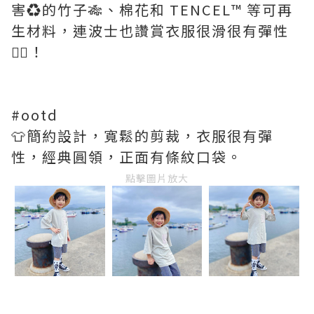
害♻️的竹子🎋、棉花和 TENCEL™️ 等可再
生材料，連波士也讚賞衣服很滑很有彈性
👍🏻！
#ootd
👕簡約設計，寬鬆的剪裁，衣服很有彈
性，經典圓領，正面有條紋口袋。
點擊圖片放大