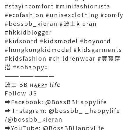
#stayincomfort #minifashionista
#ecofashion #unisexclothing #comfy
#bossbb_kieran #波士kieran
#hkkidblogger
#kidsootd #kidsmodel #boyootd
#hongkongkidmodel #kidsgarments
#kidsfashion #childrenwear #寶寶穿
搭 #sohappy◽️
——————————
波士 BB ʜᴀ͟ᴘ͟ᴘ͟ʏ 𝘭𝘪𝘧𝘦
Follow US
➡️Facebook: @BossBBHappylife
➡️ Instagram: @bossbb_ _happylife
/@bossbb_kieran
➡️YouTube: @BossBBHappylife