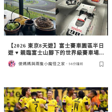
【2026 東京8天遊】富士賽車園區半日
遊 ♥ 親臨富士山腳下的世界級賽車場 F
uji SpeedWay。參觀富士賽車博物
儍媽媽與兩隻小魔怪之家
56分鐘前
館。到觀景餐廳邊觀賞賽車邊嘆午餐