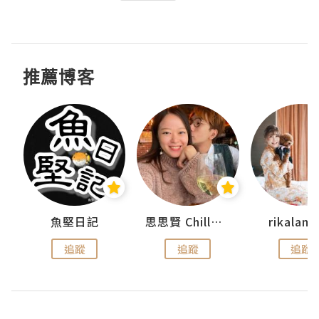
推薦博客
urnal
魚堅日記
思思賢 ChillMyBabe
rikala
追蹤
追蹤
追蹤