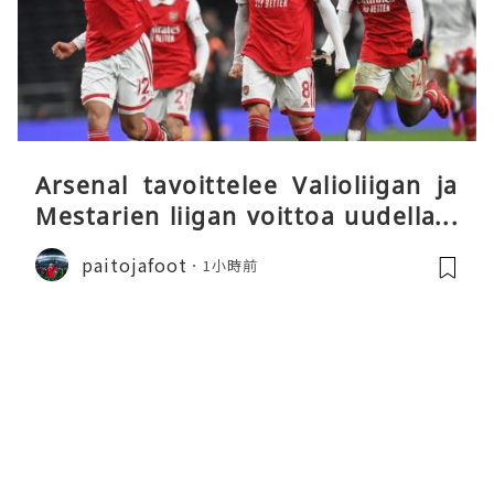
Arsenal tavoittelee Valioliigan ja
Mestarien liigan voittoa uudella k
audella
paitojafoot
1小時前