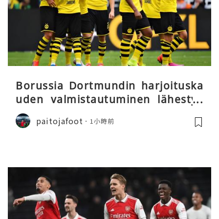
Borussia Dortmundin harjoituska
uden valmistautuminen lähestyy
päätöstään
paitojafoot
1小時前