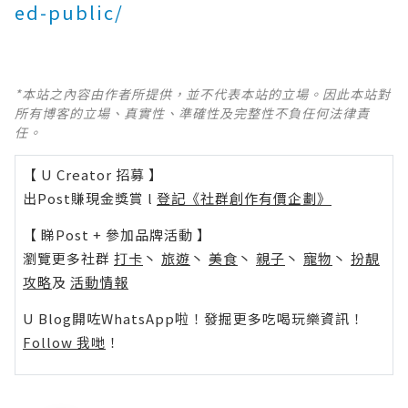
ed-public/
*本站之內容由作者所提供，並不代表本站的立場。因此本站對
所有博客的立場、真實性、準確性及完整性不負任何法律責
任。
【 U Creator 招募 】
出Post賺現金獎賞 l
登記《社群創作有價企劃》
【 睇Post + 參加品牌活動 】
瀏覽更多社群
打卡
丶
旅遊
丶
美食
丶
親子
丶
寵物
丶
扮靚
攻略
及
活動情報
U Blog開咗WhatsApp啦！發掘更多吃喝玩樂資訊！
Follow 我哋
！