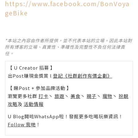
https://www.facebook.com/BonVoya
geBike
*本站之內容由作者所提供，並不代表本站的立場。因此本站對
所有博客的立場、真實性、準確性及完整性不負任何法律責
任。
【 U Creator 招募 】
出Post賺現金獎賞 l
登記《社群創作有價企劃》
【 睇Post + 參加品牌活動 】
瀏覽更多社群
打卡
丶
旅遊
丶
美食
丶
親子
丶
寵物
丶
扮靚
攻略
及
活動情報
U Blog開咗WhatsApp啦！發掘更多吃喝玩樂資訊！
Follow 我哋
！