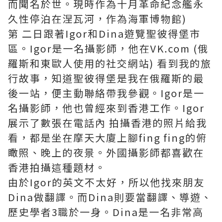
而聞名於世。現時作為十月革命紀念艦永
久性停泊在涅瓦河，作為海軍博物館)
第 二日跟著Igor和Dina遊覽聖彼得堡市
區。Igor是一名攝影師，他在VK.com (俄
羅斯和東歐人使用的社交網站) 看到我的旅
行故事，知道聖彼得堡是我在俄羅斯的最
後一站，便主動聯絡帶我參觀。Igor是一
名攝影師，他也曾經來到香港工作。Igor
展示了數張在電話內 拍攝香港的照片給我
看，都是坐在摩天大廈上腳fing fing的俯
瞰照、晚上的夜景。外國攝影師都喜歡在
香港拍攝這種題材。
由於Igor的英文不太好，所以他找來朋友
Dina做翻譯。而Dina則要當翻譯、導遊、
歷史學者3職於一身。Dina是一名非常高