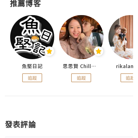
推薦博客
urnal
魚堅日記
思思賢 ChillMyBabe
rikala
追蹤
追蹤
追蹤
發表評論