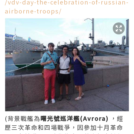
/vdv-day-the-celebration-of-russian-
airborne-troops/
(背景戰艦為
曙光號巡洋艦(Avrora)
，經
歷三次革命和四場戰爭，因參加十月革命