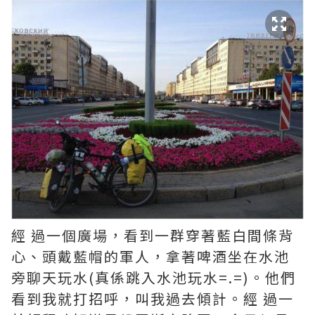
經 過一個廣場，看到一群穿著藍白間條背
心、頭戴藍帽的軍人，拿著啤酒坐在水池
旁聊天玩水(真係跳入水池玩水=.=)。他們
看到我就打招呼，叫我過去傾計。經 過一