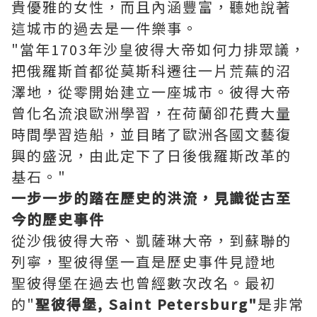
貴優雅的女性，而且內涵豐富，聽她說著
這城市的過去是一件樂事。
"當年1703年沙皇彼得大帝如何力排眾議，
把俄羅斯首都從莫斯科遷往一片荒蕪的沼
澤地，從零開始建立一座城市。彼得大帝
曾化名流浪歐洲學習，在荷蘭卻花費大量
時間學習造船，並目睹了歐洲各國文藝復
興的盛況，由此定下了日後俄羅斯改革的
基石。"
一步一步的踏在歷史的洪流，見識從古至
今的歷史事件
從沙俄彼得大帝、凱薩琳大帝，到蘇聯的
列寧，聖彼得堡一直是歷史事件見證地
聖彼得堡在過去也曾經數次改名。最初
的"
聖彼得堡, Saint Petersburg"
是非常