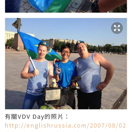
有關VDV Day的照片：
http://englishrussia.com/2007/08/02