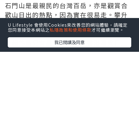
石門山是最親民的台灣百岳，亦是觀賞合
歡山日出的熱點，因為實在很易走。攀升
度低，且已舖設棧道與石階，由登山口計
U Lifestyle 會使用Cookies來改善您的網站體驗，請確定
您同意接受本網站之
私隱政策和使用條款
才可繼續瀏覽。
起，約30分鐘就能登頂。
早起的鳥兒有蟲吃，平時在香港睡到日上
我已閱讀及同意
三竿，很少與日出和雲海結緣。難得來到
合歡山，總得推自己一把。朝早5點多起床
後，徒步前往石門山登山口，6：15就到達
山頂了。日出前山巒間曙光漸露，令人好
不期待。其時很冷，體感温度大概是零度
或以下，一路上好些植物都結冰了。太陽
快出來吧！
按此閱讀全文》》
石門山雲
瀑、烈日尖山、日落主峰