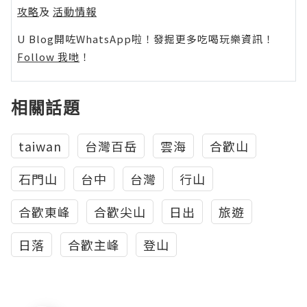
攻略
及
活動情報
U Blog開咗WhatsApp啦！發掘更多吃喝玩樂資訊！
Follow 我哋
！
相關話題
taiwan
台灣百岳
雲海
合歡山
石門山
台中
台灣
行山
合歡東峰
合歡尖山
日出
旅遊
日落
合歡主峰
登山