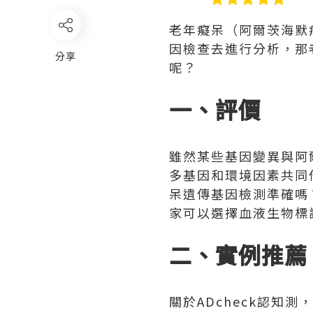
老年癡呆（阿爾茨海默
因檢查去進行分析，那
分享
呢？
一、評價
雖然某些基因變異與阿
多基因和環境因素共同
呆遺傳基因檢測準確嗎
家可以選擇血液生物標
二、實例推薦
關於ADcheck認知