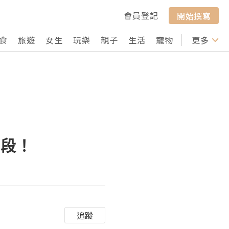
會員登記
開始撰寫
食
旅遊
女生
玩樂
親子
生活
寵物
行山
更多
打卡
手段！
追蹤