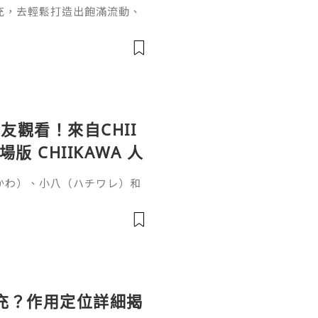
充，去輕鬆打造出飽滿流動、
女針。打針能長效維持效果卻
間？這個問題要從它的核心成
於普通玻尿酸的長效再生邏輯
復原樣的普通玻尿酸不同，伊
增生劑，少女針的長效性來自雙
觀看！來自CHII
 CHIIKAWA 人
いかわ）、小八（ハチワレ）和
否很難想像會與恐怖故事有
秘密》（映画ちいかわ 人魚の
時候，突然收到一張傳單，邀
單的討伐任務就能獲得100
雖然水獺（ラッコ）覺得傳單
充？作用定位詳細揭