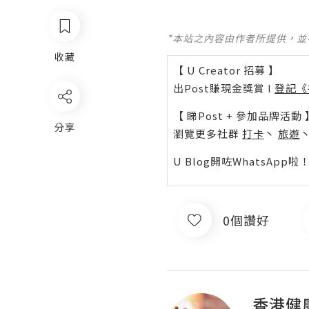
*本站之內容由作者所提供，
收藏
【 U Creator 招募 】
出Post賺現金獎賞 l
登記《
【 睇Post + 參加品牌活動 
分享
瀏覽更多社群
打卡
丶
旅遊
U Blog開咗WhatsAp
0個讚好
香港健