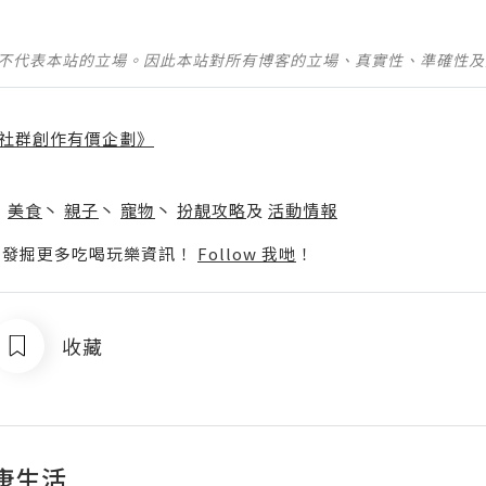
並不代表本站的立場。因此本站對所有博客的立場、真實性、準確性
社群創作有價企劃》
】
丶
美食
丶
親子
丶
寵物
丶
扮靚攻略
及
活動情報
p啦！發掘更多吃喝玩樂資訊！
Follow 我哋
！
收藏
康生活