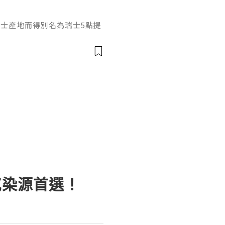
和瑞士產地而得別名為瑞士5點提
，在打之前先來瞭解它是什
填充效果嗎？結合它的產品定
獨特作用邏輯瑞士5點提升針是
純度透明質酸，不含化學交聯試
有目前市場上頂尖的透明質酸
感染源首選！