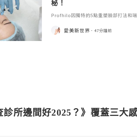
秘！
Profhilo因獨特的5點重塑臉部打法
升針。在世界範圍內收穫了不少好口碑
麼？它有什麼效果？瑞士5點提升針有
愛美新世界
47分鐘前
位就能得到清晰的答案。1.生物重塑的
依託物理專利NAHYCO技術生產的高
劑BDDE，安全性高、副作用少，還擁
濃度，單支含有64mg
診所邊間好2025？》覆蓋三大