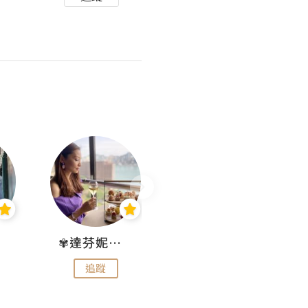
✾達芬妮•愛孩子•愛生活✾
wendysugar享受生活gogogo
追蹤
追蹤