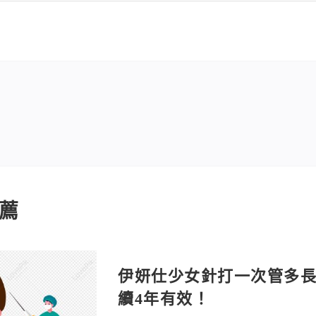
薦
伊妍仕少女針打一次管多
續4年有效！