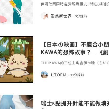
伊妍仕因同時能實現骨相支撐和皮相補
緊致有彈性的年輕面容，所以又稱為少
非永久，伊妍仕少女針打一次管多長時
愛美新世界
9分鐘前
分邏輯和不同劑型的差異說起。1.區別
和僅做表層修飾填充、吸收後就快速恢
妍仕Ellansé為再生材料的膠原蛋白
重成分的協同作用：CMC凝膠載體
【日本の映画】不適合小朋友
KAWA的恐怖故事？—《劇場版
魚島的秘密》
CHIIKAWA的三位主角吉伊卡哇（ち
兔兔（ウサギ）的外型都非常可愛，是
關？《劇場版 CHIIKAWA 人魚島的
UTOPIA
33分鐘前
島のひみつ）講述兔兔在草地上休息的
請他們到特別的島嶼，只要在島上完成簡
倍報酬，更有免費的限定拉麵與甜品，
的內容有點奇怪，不過最後還
瑞士5點提升針能不能做填