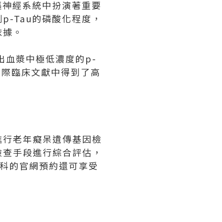
樞神經系統中扮演著重要
-Tau的磷酸化程度，
依據。
出血漿中極低濃度的p-
國際臨床文獻中得到了高
進行老年癡呆遺傳基因檢
檢查手段進行綜合評估，
專科的官網預約還可享受