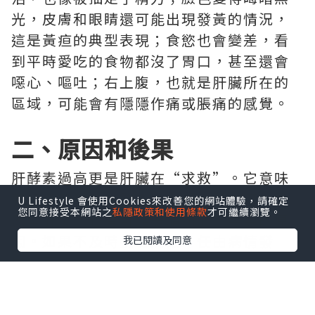
光，皮膚和眼睛還可能出現發黃的情況，
這是黃疸的典型表現；食慾也會變差，看
到平時愛吃的食物都沒了胃口，甚至還會
噁心、嘔吐；右上腹，也就是肝臟所在的
區域，可能會有隱隱作痛或脹痛的感覺。
二、原因和後果
肝酵素過高更是肝臟在“求救”。它意味
著肝臟可能正在發炎、受損，既有可能是
U Lifestyle 會使用Cookies來改善您的網站體驗，請確定
您同意接受本網站之
私隱政策和使用條款
才可繼續瀏覽。
乙型肝炎，也有可能是脂肪肝，等等的原
因。如果不及時找出病因，任由病情發
我已閱讀及同意
展，可能會引發肝硬化、肝癌等嚴重疾
病，後果不堪設想。所以，一旦發現肝酵
素過高，一定要儘快驗肝，查明原因，對