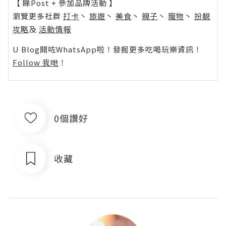
【 睇Post + 參加品牌活動 】
瀏覽更多社群
打卡
丶
旅遊
丶
美食
丶
親子
丶
寵物
丶
扮靚
攻略
及
活動情報
U Blog開咗WhatsApp啦！發掘更多吃喝玩樂資訊！
Follow 我哋
！
0個讚好
收藏