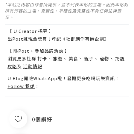
*本站之內容由作者所提供，並不代表本站的立場。因此本站對
所有博客的立場、真實性、準確性及完整性不負任何法律責
任。
【 U Creator 招募 】
出Post賺現金獎賞 l
登記《社群創作有價企劃》
【 睇Post + 參加品牌活動 】
瀏覽更多社群
打卡
丶
旅遊
丶
美食
丶
親子
丶
寵物
丶
扮靚
攻略
及
活動情報
U Blog開咗WhatsApp啦！發掘更多吃喝玩樂資訊！
Follow 我哋
！
0個讚好