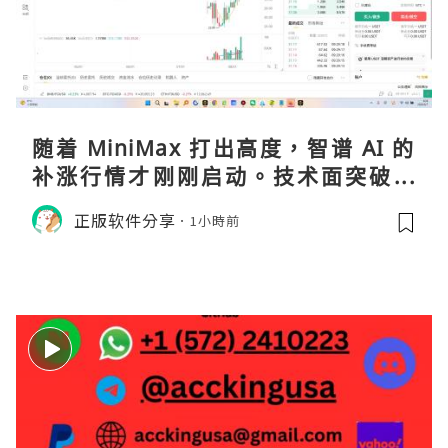
随着 MiniMax 打出高度，智谱 AI 的
补涨行情才刚刚启动。技术面突破在
即，基本面逻辑硬朗，目标先看 170，
正版软件分享
1小時前
顺势做多，在巨头上市潮来临前享受泡
沫化红利 开户美股返佣btc最高90%得
28U买服