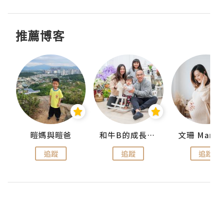
推薦博客
 Swan
暟媽與暟爸
和牛B的成長日記
文珊 ManS
追蹤
追蹤
追蹤