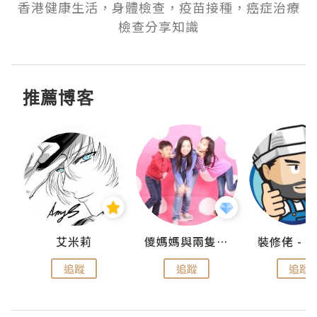
香港健康生活，身體檢查，疫苗接種，癌症治療
檢查分享知識
推薦博客
點滴
艾米莉
儍媽媽與兩隻小魔怪之家
追蹤
追蹤
追蹤