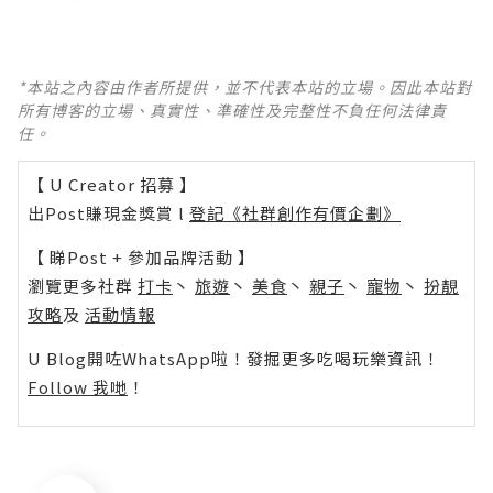
*本站之內容由作者所提供，並不代表本站的立場。因此本站對
所有博客的立場、真實性、準確性及完整性不負任何法律責
任。
【 U Creator 招募 】
出Post賺現金獎賞 l
登記《社群創作有價企劃》
【 睇Post + 參加品牌活動 】
瀏覽更多社群
打卡
丶
旅遊
丶
美食
丶
親子
丶
寵物
丶
扮靚
攻略
及
活動情報
U Blog開咗WhatsApp啦！發掘更多吃喝玩樂資訊！
Follow 我哋
！