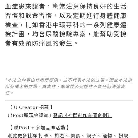
血症患來說者，應當注意保持良好的生活
習慣和飲食習慣，以及定期進行身體健康
檢查，比如香港中環專科的一系列健康體
檢計畫，均含尿酸檢驗專案，能幫助受檢
者有效預防痛風的發生。
*本站之內容由作者所提供，並不代表本站的立場。因此本站對
所有博客的立場、真實性、準確性及完整性不負任何法律責
任。
【 U Creator 招募 】
出Post賺現金獎賞 l
登記《社群創作有價企劃》
【 睇Post + 參加品牌活動 】
瀏覽更多社群
打卡
丶
旅遊
丶
美食
丶
親子
丶
寵物
丶
扮靚