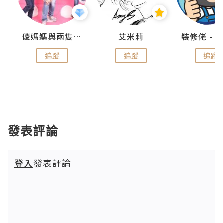
點滴
儍媽媽與兩隻小魔怪之家
艾米莉
追蹤
追蹤
追蹤
發表評論
登入
發表評論