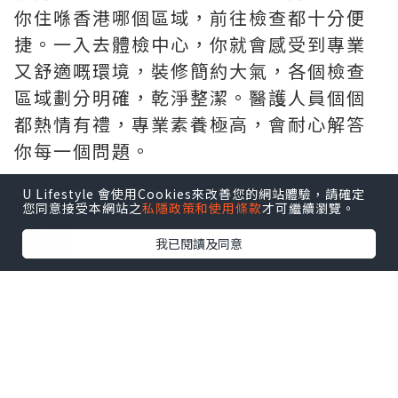
你住喺香港哪個區域，前往檢查都十分便
捷。一入去體檢中心，你就會感受到專業
又舒適嘅環境，裝修簡約大氣，各個檢查
區域劃分明確，乾淨整潔。醫護人員個個
都熱情有禮，專業素養極高，會耐心解答
你每一個問題。
U Lifestyle 會使用Cookies來改善您的網站體驗，請確定
二、全面檢查，覆蓋三大感
您同意接受本網站之
私隱政策和使用條款
才可繼續瀏覽。
染源
我已閱讀及同意
中環專科設計的男/女士綜合性傳染病檢查
計劃好全面，綜合覆蓋高發性病類型。從
病毒感染方面，可以檢測到如人類乳頭瘤
病毒（HPV），好多女性都擔心的宮頸
癌，好多時候就係由高危型HPV持續感染