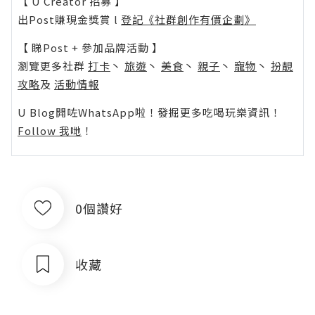
【 U Creator 招募 】
出Post賺現金獎賞 l
登記《社群創作有價企劃》
【 睇Post + 參加品牌活動 】
瀏覽更多社群
打卡
丶
旅遊
丶
美食
丶
親子
丶
寵物
丶
扮靚
攻略
及
活動情報
U Blog開咗WhatsApp啦！發掘更多吃喝玩樂資訊！
Follow 我哋
！
0個讚好
收藏