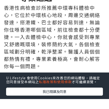
香港性病檢查診所推薦中環專科體檢中
心，它位於中環核心地段，周邊交通網絡
發達，搭港鐵、巴士都好容易到達，無論
你住喺香港哪個區域，前往檢查都十分便
捷。一入去體檢中心，你就會感受到專業
又舒適嘅環境，裝修簡約大氣，各個檢查
區域劃分明確，乾淨整潔。醫護人員個個
都熱情有禮，專業素養極高，會耐心解答
你每一個問題。
U Lifestyle 會使用Cookies來改善您的網站體驗，請確定
二、全面檢查，覆蓋三大感
您同意接受本網站之
私隱政策和使用條款
才可繼續瀏覽。
染源
我已閱讀及同意
中環專科設計的男/女士綜合性傳染病檢查
計劃好全面，綜合覆蓋高發性病類型。從