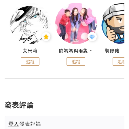
點滴
艾米莉
儍媽媽與兩隻小魔怪之家
追蹤
追蹤
追蹤
發表評論
登入
發表評論