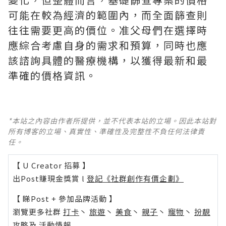
可能在較為經濟的範圍內，而全面篩查則
往往需要更高的價位。准父母們在選擇時
應綜合考慮自身的需求和預算，同時也應
該諮詢具體的醫療機構，以獲得最新和最
準確的價格資訊。
*本站之內容由作者所提供，並不代表本站的立場。因此本站對
所有博客的立場、真實性、準確性及完整性不負任何法律責
任。
【 U Creator 招募 】
出Post賺現金獎賞 l
登記《社群創作有價企劃》
【 睇Post + 參加品牌活動 】
瀏覽更多社群
打卡
丶
旅遊
丶
美食
丶
親子
丶
寵物
丶
扮靚
攻略
及
活動情報