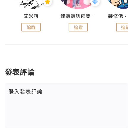
點滴
艾米莉
儍媽媽與兩隻小魔怪之家
追蹤
追蹤
追蹤
發表評論
登入
發表評論