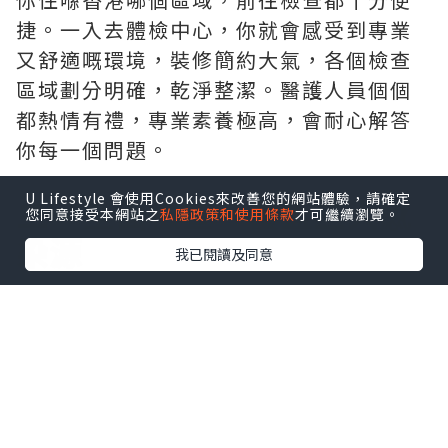
捷。一入去體檢中心，你就會感受到專業
又舒適嘅環境，裝修簡約大氣，各個檢查
區域劃分明確，乾淨整潔。醫護人員個個
都熱情有禮，專業素養極高，會耐心解答
你每一個問題。
U Lifestyle 會使用Cookies來改善您的網站體驗，請確定
二、全面檢查，覆蓋三大感
您同意接受本網站之
私隱政策和使用條款
才可繼續瀏覽。
染源
我已閱讀及同意
中環專科設計的男/女士綜合性傳染病檢查
計劃好全面，綜合覆蓋高發性病類型。從
病毒感染方面，可以檢測到如人類乳頭瘤
病毒（HPV），好多女性都擔心的宮頸
癌，好多時候就係由高危型HPV持續感染
引起嘅，這檢查就有覆蓋到。還有單純皰