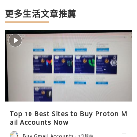
更多生活文章推薦
Top 10 Best Sites to Buy Proton M
ail Accounts Now
Buy Gmail Accounts
3分鐘前