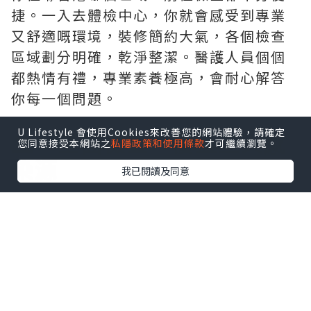
捷。一入去體檢中心，你就會感受到專業
又舒適嘅環境，裝修簡約大氣，各個檢查
區域劃分明確，乾淨整潔。醫護人員個個
都熱情有禮，專業素養極高，會耐心解答
你每一個問題。
U Lifestyle 會使用Cookies來改善您的網站體驗，請確定
二、全面檢查，覆蓋三大感
您同意接受本網站之
私隱政策和使用條款
才可繼續瀏覽。
染源
我已閱讀及同意
中環專科設計的男/女士綜合性傳染病檢查
計劃好全面，綜合覆蓋高發性病類型。從
病毒感染方面，可以檢測到如人類乳頭瘤
病毒（HPV），好多女性都擔心的宮頸
癌，好多時候就係由高危型HPV持續感染
引起嘅，這檢查就有覆蓋到。還有單純皰