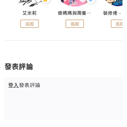
點滴
艾米莉
儍媽媽與兩隻小魔怪之家
追蹤
追蹤
追蹤
發表評論
登入
發表評論