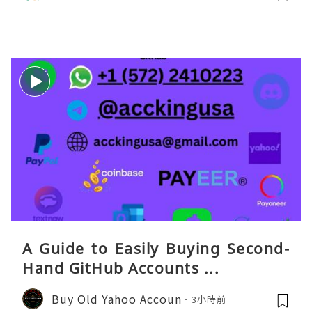
打车、外卖、客户联络）：优先 Redt
eaGO（明确提供通话短信套餐）。长
A Guide to Easily Buying Second-
Hand GitHub Accounts ...
Buy Old Yahoo Accoun
3小時前