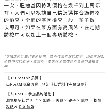
一次？腫瘤基因檢測價格在幾千到上萬都
有，人們可以根據自己情況選擇合適價格
的檢查。全面的基因檢查一般一輩子做一
次即可，如果在某方面有高風險，在定期
體檢中可以加上一個專項體檢。
*本站之內容由作者所提供，並不代表本站的立場。因此本站對
所有博客的立場、真實性、準確性及完整性不負任何法律責
任。
【 U Creator 招募 】
出Post賺現金獎賞 l
登記《社群創作有價企劃》
【 睇Post + 參加品牌活動 】
瀏覽更多社群
打卡
丶
旅遊
丶
美食
丶
親子
丶
寵物
丶
扮靚
攻略
及
活動情報