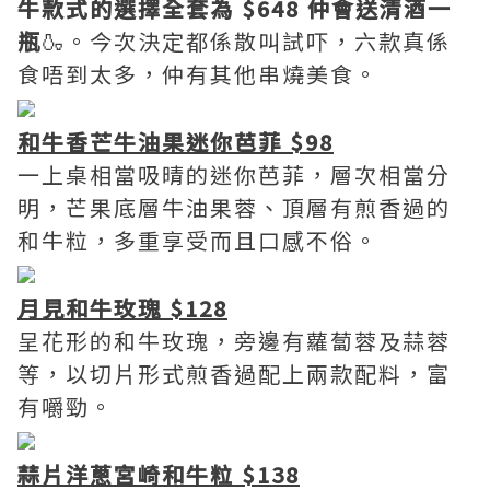
牛款式的選擇全套為 $648 仲會送清酒一
瓶
🍶。今次決定都係散叫試吓，六款真係
食唔到太多，仲有其他串燒美食。
和牛香芒牛油果迷你芭菲 $98
一上桌相當吸晴的迷你芭菲，層次相當分
明，芒果底層牛油果蓉、頂層有煎香過的
和牛粒，多重享受而且口感不俗。
月見和牛玫瑰 $128
呈花形的和牛玫瑰，旁邊有蘿蔔蓉及蒜蓉
等，以切片形式煎香過配上兩款配料，富
有嚼勁。
蒜片洋蔥宮崎和牛粒 $138