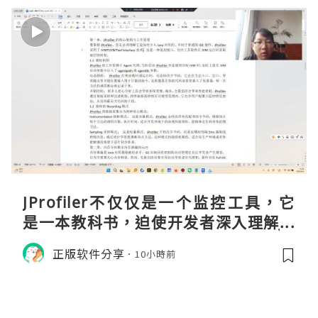
JProfiler不仅仅是一个监控工具，它
是一本教科书，迫使开发者深入理解JV
M的内存模型、垃圾回收机制和并发原
正版软件分享
10小時前
理。通过直观的可视化数据，它将抽象
的性能问题具象化为代码行号。对于一
名追求卓越的Java