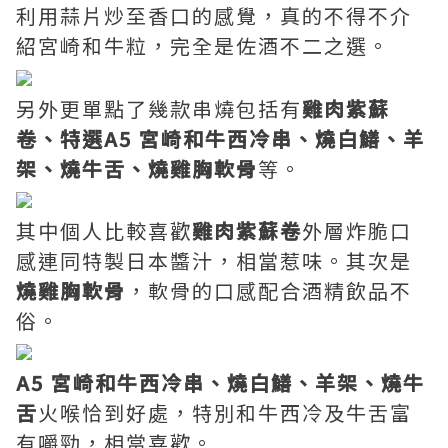
利用蒜片炒至香口的感覺，真的不得不介
紹宮崎和牛粒，完全是佐酒不二之選。
另外更單點了幾款串燒包括有
雞肉紫蘇
卷、特選A5 宮崎和牛西冷串、燒白鱔、羊
架、燒牛舌、燒雞胸軟骨
等。
其中個人比較喜歡
雞肉紫蘇卷
外層炸脆口
感連同特製日本醬汁，相當惹味。其次是
燒雞胸軟骨
，軟骨的口感配合酒精飲品不
俗。
A5 宮崎和牛西冷串、燒白鱔、羊架、燒牛
舌
火喉恰到好處，特別和牛西冷及牛舌富
有嚼勁，相當喜歡。