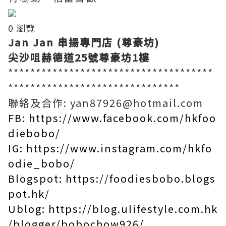
0 瀏覽
Jan Jan 串揚專門店 (尊豪坊)
尖沙咀赫德道25號尊豪坊1樓
*************************************
*******************************
聯絡及合作: yan87926@hotmail.com
FB:
https://www.facebook.com/hkfoo
diebobo/
IG:
https://www.instagram.com/hkfo
odie_bobo/
Blogspot:
https://foodiesbobo.blogs
pot.hk/
Ublog:
https://blog.ulifestyle.com.hk
/blogger/bobochow926/