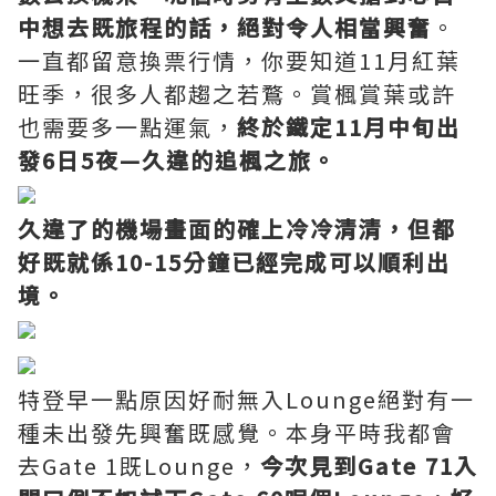
中想去既旅程的話，絕對令人相當興奮
。
一直都留意換票行情，你要知道11月紅葉
旺季，很多人都趨之若鶩。賞楓賞葉或許
也需要多一點運氣，
終於鐵定11月中旬出
發6日5夜—久違的追楓之旅。
久違了的機場畫面的確上冷冷清清，但都
好既就係10-15分鐘已經完成可以順利出
境。
特登早一點原因好耐無入Lounge絕對有一
種未出發先興奮既感覺。本身平時我都會
去Gate 1既Lounge，
今次見到Gate 71入