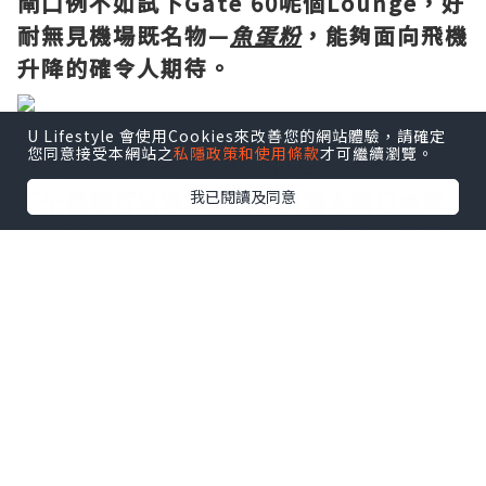
閘口例不如試下Gate 60呢個Lounge，好
耐無見機場既名物—
魚蛋粉
，能夠面向飛機
升降的確令人期待。
感恩飛機好準時起飛，今日係星期六
U Lifestyle 會使用Cookies來改善您的網站體驗，請確定
您同意接受本網站之
私隱政策和使用條款
才可繼續瀏覽。
(12/11)既關係，不出所料全機接近滿座。
下午機都可以滿爆，可見香港人對日本既
我已閱讀及同意
心從來沒有變過。
以及現在的日元匯率下
調，的確遊日相當抵玩，沒有抗拒的理
由。
同場更有好多小朋友，國泰為本地大型航
空公司的確照顧到各位乘客既需要什至小
朋友，
小朋友會有Toys Story 4的精美畫