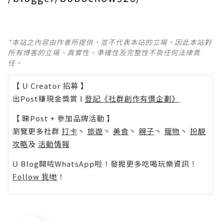
*本站之內容由作者所提供，並不代表本站的立場。因此本站對
所有博客的立場、真實性、準確性及完整性不負任何法律責
任。
【 U Creator 招募 】
出Post賺現金獎賞 l
登記《社群創作有價企劃》
【 睇Post + 參加品牌活動 】
瀏覽更多社群
打卡
丶
旅遊
丶
美食
丶
親子
丶
寵物
丶
扮靚
攻略
及
活動情報
U Blog開咗WhatsApp啦！發掘更多吃喝玩樂資訊！
Follow 我哋
！