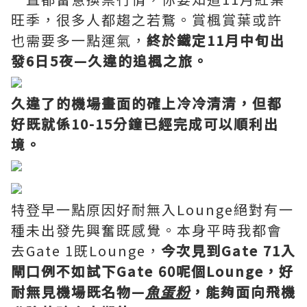
旺季，很多人都趨之若鶩。賞楓賞葉或許
也需要多一點運氣，
終於鐵定11月中旬出
發6日5夜—久違的追楓之旅。
久違了的機場畫面的確上冷冷清清，但都
好既就係10-15分鐘已經完成可以順利出
境。
特登早一點原因好耐無入Lounge絕對有一
種未出發先興奮既感覺。本身平時我都會
去Gate 1既Lounge，
今次見到Gate 71入
閘口例不如試下Gate 60呢個Lounge，好
耐無見機場既名物—
魚蛋粉
，能夠面向飛機