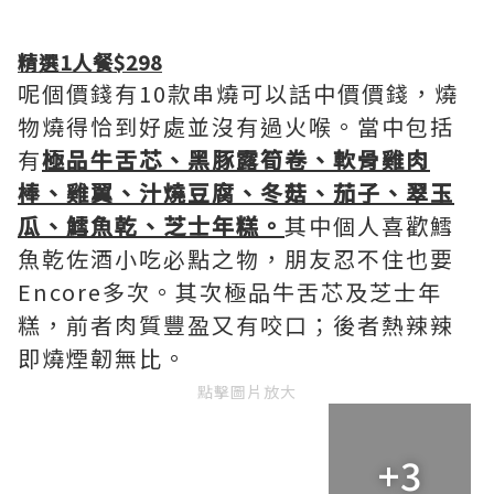
精選1人餐$298
呢個價錢有10款串燒可以話中價價錢，燒
物燒得恰到好處並沒有過火喉。當中包括
有
極品牛舌芯、黑豚露筍卷、軟骨雞肉
棒、雞翼、汁燒豆腐、冬菇、茄子、翠玉
瓜、鱈魚乾、芝士年糕。
其中個人喜歡鱈
魚乾佐酒小吃必點之物，朋友忍不住也要
Encore多次。其次極品牛舌芯及芝士年
糕，前者肉質豐盈又有咬口；後者熱辣辣
即燒煙韌無比。
點擊圖片放大
+3