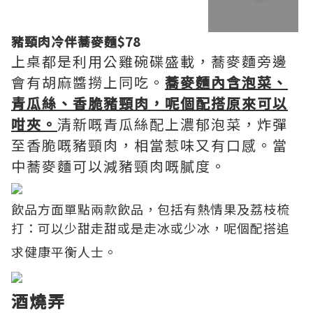
豬頸肉冷伴蕎麥麵$78
上桌都是利用公雞碗碟盛載，蕎麥麵旁邊
會有胡麻醬撈上同吃。
蕎麥麵內含泡菜、
青瓜絲、香脆豬頸肉，呢個配搭原來可以
咁夾。
清新嘅青瓜絲配上濃郁泡菜，炸彈
至香脆嘅豬頸肉，相當惹味又有口感。當
中蕎麥麵可以減豬頸肉嘅膩度。
飲品方面單點兩款飲品，包括有熱情果及荔枝梳
打：可以少甜走甜或是走冰或少冰，呢個配搭追
求健康平衡人士。
酒燒弄