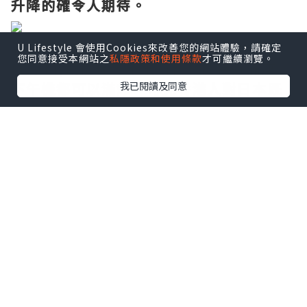
升降的確令人期待。
感恩飛機好準時起飛，今日係星期六
U Lifestyle 會使用Cookies來改善您的網站體驗，請確定
您同意接受本網站之
私隱政策和使用條款
才可繼續瀏覽。
(12/11)既關係，不出所料全機接近滿座。
下午機都可以滿爆，可見香港人對日本既
我已閱讀及同意
心從來沒有變過。
以及現在的日元匯率下
調，的確遊日相當抵玩，沒有抗拒的理
由。
同場更有好多小朋友，國泰為本地大型航
空公司的確照顧到各位乘客既需要什至小
朋友，
小朋友會有Toys Story 4的精美畫
簿，顏色色彩繽紛內附有顏色筆。