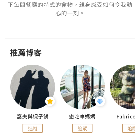
下每間餐廳的特式的食物，親身感受如何令我動
心的一刻。

推薦博客
窩夫與蝦子餅
戀吃車媽媽
Fabrice
追蹤
追蹤
追蹤