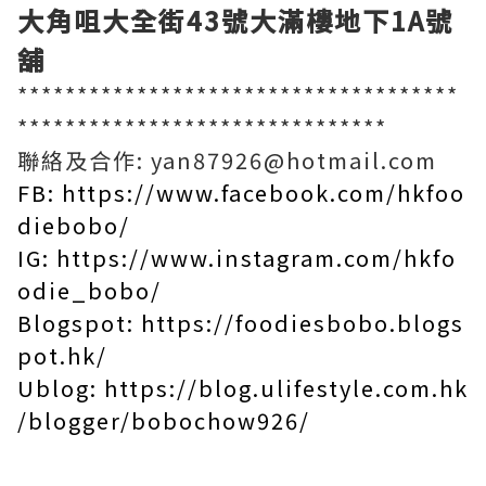
大角咀大全街43號大滿樓地下1A號
舖
*************************************
*******************************
聯絡及合作: yan87926@hotmail.com
FB:
https://www.facebook.com/hkfoo
diebobo/
IG:
https://www.instagram.com/hkfo
odie_bobo/
Blogspot:
https://foodiesbobo.blogs
pot.hk/
Ublog:
https://blog.ulifestyle.com.hk
/blogger/bobochow926/