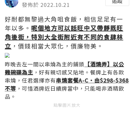
追蹤
發佈於 2022.10.21
好耐都無黎過大角咀食飯，相信足足有一
年以多。
呢個地方可以話旺中又帶靜既旺
角後街，特別大全街附近有不同的食肆林
立
，價錢相當大眾化，價廉物美。
昨晚去左一間以串燒為主的鋪頭
【酒燒弄】以公
雞碗碟為主
，好有親切感又貼地。餐牌上有各款
串燒，任君選擇亦有
串燒套餐A-C•由$298-$368
不等
，可惜酒牌近日續牌當中，只能喝非酒精飲
品。
點擊圖片放大