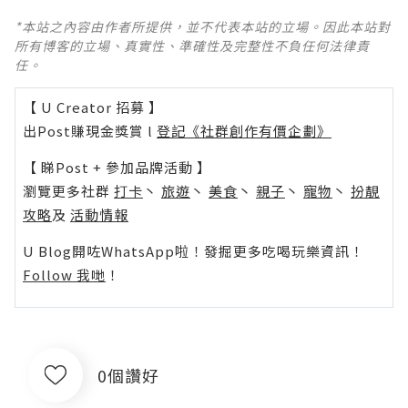
*本站之內容由作者所提供，並不代表本站的立場。因此本站對
所有博客的立場、真實性、準確性及完整性不負任何法律責
任。
【 U Creator 招募 】
出Post賺現金獎賞 l
登記《社群創作有價企劃》
【 睇Post + 參加品牌活動 】
瀏覽更多社群
打卡
丶
旅遊
丶
美食
丶
親子
丶
寵物
丶
扮靚
攻略
及
活動情報
U Blog開咗WhatsApp啦！發掘更多吃喝玩樂資訊！
Follow 我哋
！
0個讚好