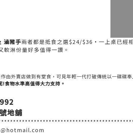
及 滷豬手
兩者都是抵食之選$24/$36·一上桌已
又軟淋份量好多值得一讚。
製作由外賣店做到有堂食，可見年輕一代打破傳統以一碟碟奉
到呢!食物水準高值得大力支持。
992
9號地舖
*********************************************
@hotmail.com