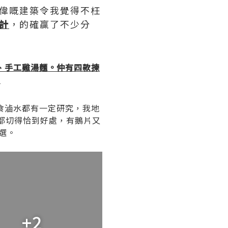
宏偉嘅建築令我覺得不枉
設計
，的確贏了不少分
、手工雞湯麵。仲有四款揀
。
食滷水都有一定研究，我地
都切得恰到好處，有鵝片又
選。
+2