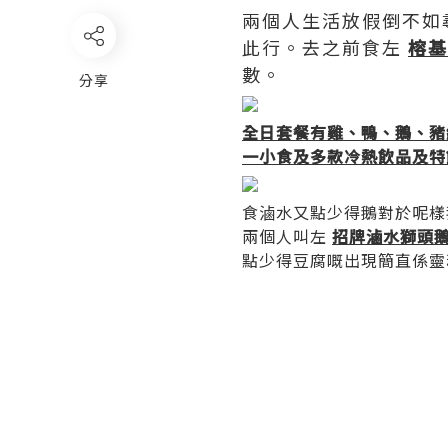
兩個人生活放假倒不如
此行。去之前食左
榕基
數。
分享
全日套餐有雞、鴨、鵝、豬
一小食及多款冷熱飲品及特飲
食滷水又點少得鵝對於呢樣
兩個人叫左
招牌滷水獅頭鵝
點少得豆腐嘅出現簡直係靈