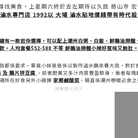
尋找美食，上星期六終於去左期待以久既 慈山寺 
滷水專門店 1992以 大埔 滷水貼地價錢帶有時代
總有一款岩你選擇，可以配上潮州白粥、白飯、鮮鵝油撈麵
，人均套餐$52-$88 不等 鮮鵝油撈麵小辣好惹味又飽肚
我都係要求，畢竟小妹爸爸係以製作滷水鵝來養大我。對於
 及 鵝片拼豆腐
·前者肥美又多汁肉質豐盈軟身，後者每塊
魂所在好食另外小碟揀
家鄉鹹酸菜
，簡直係潮州嘢嘅必食之
點擊圖片放大