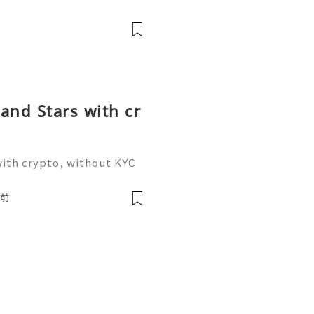
nd Stars with cr
ith crypto, without KYC
am: @sellsuk ❇️⇒ WhatsA
ng the mechanics of multi
時前