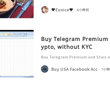
♥Eunice♥
6小時前
Buy Telegram Premium a
ypto, without KYC
Buy Telegram Premium and Stars w
Buy Telegram Accounts ❇️⇒ Telegr
pp: +1 (904) 339-1335 Understandi
Buy USA Facebook Acc
7小
-account digital communication