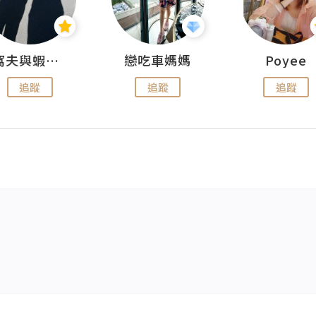
窩夫與蝦子餅
戀吃車媽媽
Poyee
追蹤
追蹤
追蹤