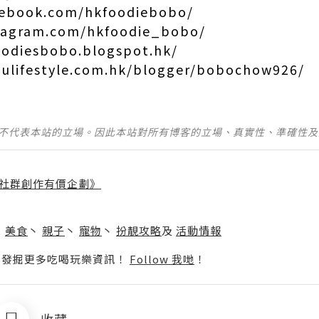
cebook.com/hkfoodiebobo/
stagram.com/hkfoodie_bobo/
oodiesbobo.blogspot.hk/
.ulifestyle.com.hk/blogger/bobochow926/
並不代表本站的立場。因此本站對所有博客的立場、真實性、準確性
社群創作有價企劃》
】
丶
美食
丶
親子
丶
寵物
丶
扮靚攻略
及
活動情報
p啦！發掘更多吃喝玩樂資訊！
Follow 我哋
！