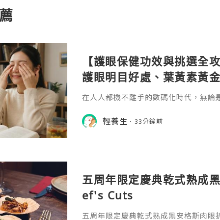
薦
【護眼保健功效與挑選全攻
護眼明目好處、葉黃素黃
在人人都機不離手的數碼化時代，無論
族，還是經常深夜滑手機的低頭族，「
已成為香港人最普遍的都市文明病。如
輕養生
33分鐘前
眼睛老化？
五周年限定慶典乾式熟成黑
ef's Cuts
五周年限定慶典乾式熟成黑安格斯肉眼扒♫ C