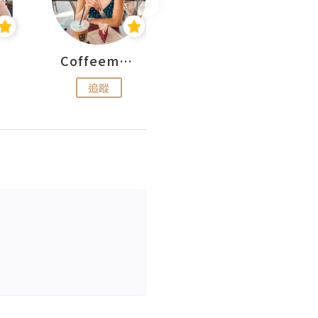
Coffeemeetjojo
艾華斯@鄭大小姐工房
追蹤
追蹤