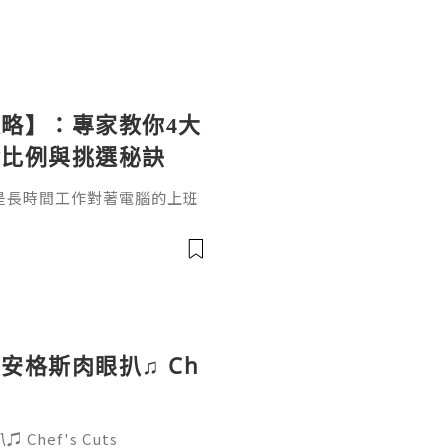
略】：專家教你4大
金比例與挑選秘訣
是長時間工作對著電腦的上班
眼睛乾澀、視力疲勞、眼矇」
何全方位守護雙眼健康、延緩
安格斯肉眼扒♫ Ch
hef's Cuts