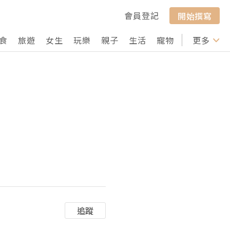
會員登記
開始撰寫
食
旅遊
女生
玩樂
親子
生活
寵物
行山
更多
打卡
追蹤