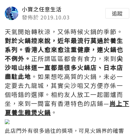
小寶之任意生活
追蹤
發佈於 2019.10.03
天氣開始轉秋涼，又係時候火鍋的季節。
對於火鍋控來說，近年最流行莫過於養生
系列。香港人愈來愈注重健康，連火鍋也
不例外。
正所謂區區都會有食力，來到
尖
沙咀山林道一直都是很多火鍋店、日本店
盡駐此地
。如果想吃高質的火鍋，未必一
定要去九龍城，其實尖沙咀又方便亦係一
個唔錯的選擇。相約友人放工一起圍爐而
坐，來到一間富有香港特色的店鋪—
尚上下
夏養生雞煲火鍋
。
此店門外有很多過往的獎項，可見火鍋界的確響