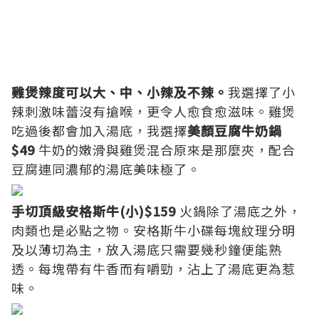
雞煲辣度可以大、中、小辣及不辣。
我選擇了小
辣刺激味蕾沒有搶喉，更令人愈食愈滋味。雞煲
吃過後都會加入湯底，我選擇
美顏豆腐牛奶鍋
$49
牛奶的嫩滑與雞煲混合原來是那麼夾，配合
豆腐連同濃郁的湯底美味極了。
手切頂級安格斯牛(小)$159
火鍋除了湯底之外，
肉類也是必點之物。安格斯牛小碟每塊紋理分明
及以薄切為主，放入湯底只需要幾秒鐘便能熟
透。每塊帶有牛香而有嚼勁，沾上了湯底更為惹
味。