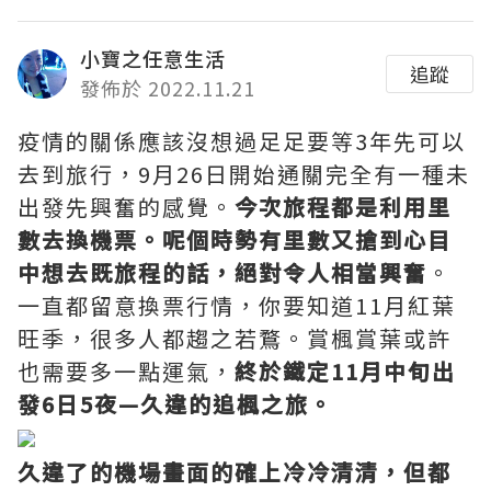
小寶之任意生活
追蹤
發佈於 2022.11.21
疫情的關係應該沒想過足足要等3年先可以
去到旅行，9月26日開始通關完全有一種未
出發先興奮的感覺。
今次旅程都是利用里
數去換機票。呢個時勢有里數又搶到心目
中想去既旅程的話，絕對令人相當興奮
。
一直都留意換票行情，你要知道11月紅葉
旺季，很多人都趨之若鶩。賞楓賞葉或許
也需要多一點運氣，
終於鐵定11月中旬出
發6日5夜—久違的追楓之旅。
久違了的機場畫面的確上冷冷清清，但都