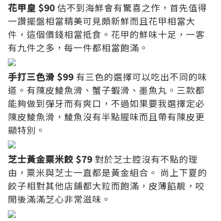
花甲皇 $90
估不到海鮮會有驚喜之作，首先值得
一讚擺盤相當精美可見頗新鮮而且花甲相當大
件，這個價錢相當抵食。花甲的鮮味十足，一客
有九件之多，每一件都相當飽滿。
手打三色滑 $99
有三色的選擇可以吃出不同的味
道。有陳皮鯪魚滑、蟹子蝦滑、墨魚丸。三款都
能夠做到彈牙而有爽口，不過如果要我選擇定必
陳皮鯪魚滑，鯪魚沒有半點腥味而且帶有陳皮更
顯特別。
芝士黃金粟米餃 $79
對於芝士腔沒有不點的理
由，粟米與芝士一直都是黃金組合。 尚上下夏的
餃子相對其他店鋪都大粒而飽滿，皮薄餡靚，咬
開後滿滿芝心非常滋味。