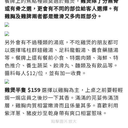
餐牌上的焦點種類莫過於雞煲，
雞煲除了分無骨
或有骨之選，更會有不同的部位給客人選擇。有
雞胸及雞脾兩者都是嫩滑又多肉既部分。
另外會有不過種類的湯底，不吃雞煲的朋友都可
以選擇瑤柱群翅雞湯、足料龍蝦湯、養食藥膳湯
等。餐牌上還有餐前小食、特選肉類、海鮮、特
色推介、養生蔬菜、餃滑丸、麵類及有飲品等。
醬料每人$12/位，並有加一收費。
雞煲半隻 $159
選擇以雞胸為主，上桌之前要輕輕
焗一焗店員之後炒一下其香。滿滿的芫荽佈滿頂
層，雞胸肉質相當嫩滑而且係量其多。喜歡利用
紫洋蔥、豬皮炒至乾身帶有爽口相當惹味。
點擊圖片放大