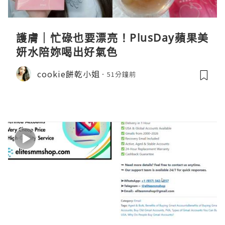
護膚｜忙碌也要漂亮！PlusDay蘋果美
妍水陪妳喝出好氣色
cookie餅乾小姐
51分鐘前