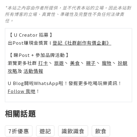
*本站之內容由作者所提供，並不代表本站的立場。因此本站對
所有博客的立場、真實性、準確性及完整性不負任何法律責
任。
【 U Creator 招募 】
出Post賺現金獎賞 l
登記《社群創作有價企劃》
【 睇Post + 參加品牌活動 】
瀏覽更多社群
打卡
丶
旅遊
丶
美食
丶
親子
丶
寵物
丶
扮靚
攻略
及
活動情報
U Blog開咗WhatsApp啦！發掘更多吃喝玩樂資訊！
Follow 我哋
！
相關話題
7折優惠
遊記
識飲識食
飲食