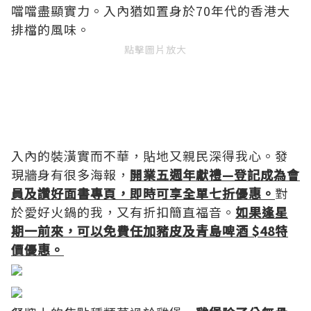
噹噹盡顯實力。入內猶如置身於70年代的香港大
排檔的風味。
點擊圖片放大
入內的裝潢實而不華，貼地又親民深得我心。發
現牆身有很多海報，
開業五週年獻禮—登記成為會
員及讚好面書專頁，即時可享全單七折優惠。
對
於愛好火鍋的我，又有折扣簡直福音。
如果逢星
期一前來，可以免費任加豬皮及青島啤酒 $48特
價優惠。