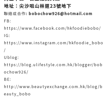
地址：尖沙咀山林道23號地下
聯絡或合作
: bobochow926@hotmail.com
FB:
https://www.facebook.com/hkfoodiebobo/
IG:
https://www.instagram.com/hkfoodie_bobo
/
Ublog:
https://blog.ulifestyle.com.hk/blogger/bob
ochow926/
BE:
http://www.beautyexchange.com.hk/blog/b
eauty_bobo