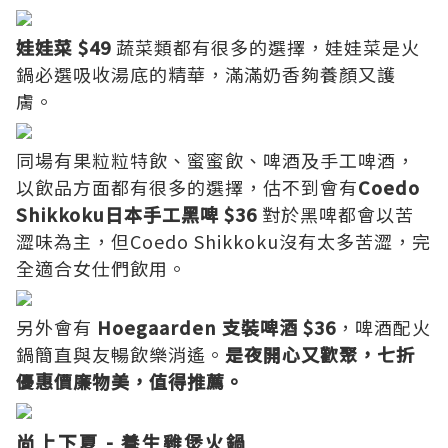
娃娃菜 $49
蔬菜類都有很多的選擇，娃娃菜是火
鍋必選吸收湯底的精華，滿滿奶香夠養顏又護
膚。
同場有果粒粒特飲、蜜蜜飲、啤酒及手工啤酒，
以飲品方面都有很多的選擇，估不到會有
Coedo
Shikkoku日本手工黑啤 $36
對於黑啤都會以苦
澀味為主，但Coedo Shikkoku沒有太多苦澀，完
全適合女仕們飲用。
另外會有
Hoegaarden 支裝啤酒 $36
，啤酒配火
鍋簡直與友暢飲樂消遙。
是夜開心又歡聚，七折
優惠價廉物美，值得推薦。
尚上下夏 - 養生雞煲火鍋