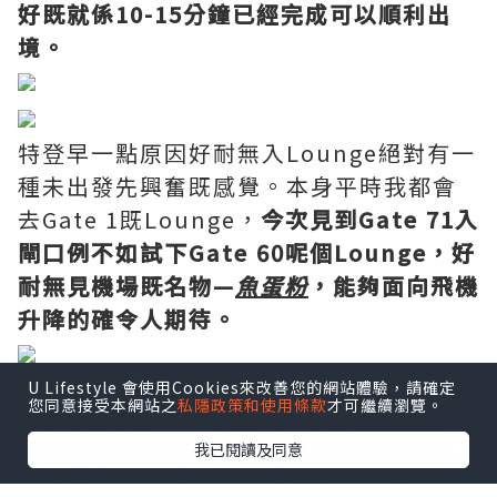
好既就係10-15分鐘已經完成可以順利出
境。
特登早一點原因好耐無入Lounge絕對有一
種未出發先興奮既感覺。本身平時我都會
去Gate 1既Lounge，
今次見到Gate 71入
閘口例不如試下Gate 60呢個Lounge，好
耐無見機場既名物—
魚蛋粉
，能夠面向飛機
升降的確令人期待。
感恩飛機好準時起飛，今日係星期六
U Lifestyle 會使用Cookies來改善您的網站體驗，請確定
您同意接受本網站之
私隱政策和使用條款
才可繼續瀏覽。
(12/11)既關係，不出所料全機接近滿座。
下午機都可以滿爆，可見香港人對日本既
我已閱讀及同意
心從來沒有變過。
以及現在的日元匯率下