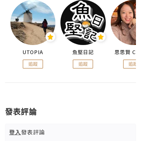
urnal
UTOPIA
魚堅日記
追蹤
追蹤
追蹤
發表評論
登入
發表評論