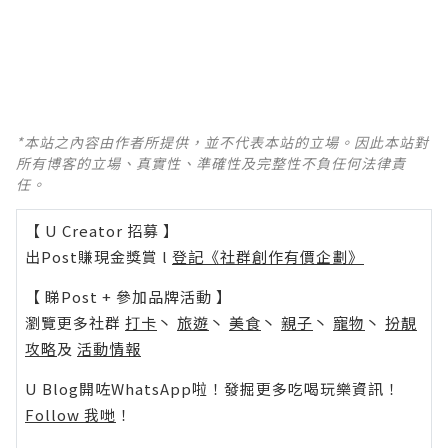
*本站之內容由作者所提供，並不代表本站的立場。因此本站對
所有博客的立場、真實性、準確性及完整性不負任何法律責
任。
【 U Creator 招募 】
出Post賺現金獎賞 l
登記《社群創作有價企劃》
【 睇Post + 參加品牌活動 】
瀏覽更多社群
打卡
丶
旅遊
丶
美食
丶
親子
丶
寵物
丶
扮靚
攻略
及
活動情報
U Blog開咗WhatsApp啦！發掘更多吃喝玩樂資訊！
Follow 我哋
！