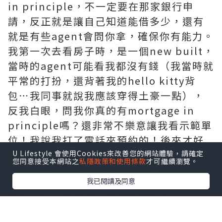
in principle，不一定要在那家銀行申
請，反正就是讓自己知道能借多少，還有
就是有些agent會問你拿，確保你有能力。
我第一次去看房子時，是一個new built，
當時的agent可能看我都沒有錢（我當時就
平常的打扮，還背著我的hello kitty背
包⋯我同事就說我應該穿得土豪一點），
反我白眼，問我你真的有mortgage in
principle嗎？還非常不樂意讓我看示範單
位！我說我打了電話來預約的！後來才好
不容易讓我看了。當然，這家我是沒有買
U Lifestyle 會使用Cookies來改善您的網站體驗，請確定
您同意接受本網站之
私隱政策和使用條款
才可繼續瀏覽。
成，我還默默記著這個agent⋯⋯
我已閱讀及同意
當然，其實我覺得，就算你還未拿
mortgage in principle，還可以很直接