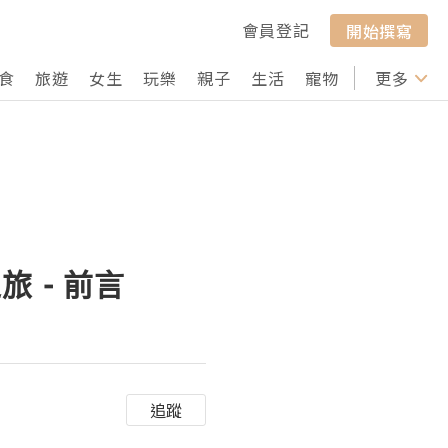
會員登記
開始撰寫
食
旅遊
女生
玩樂
親子
生活
寵物
行山
更多
打卡
 - 前言
追蹤