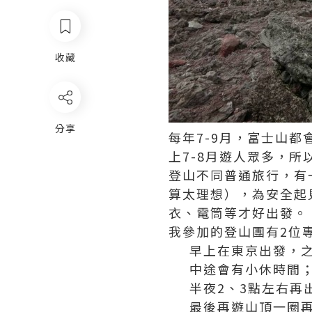
收藏
分享
每年7-9月，富士山
上7-8月遊人眾多，所
登山不同普通旅行，有
算太理想），為安全起
衣、電筒等才好出發。
我參加的登山團有2位
早上在東京出發，
中途會有小休時間
半夜2、3點左右再
最後再遊山頂一圈