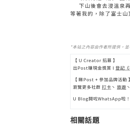
下山後會去浸溫泉
等著我的，除了富士山
*本站之內容由作者所提供，
【 U Creator 招募 】
出Post賺現金獎賞 l
登記《
【 睇Post + 參加品牌活動 
瀏覽更多社群
打卡
丶
旅遊
U Blog開咗WhatsAp
相關話題