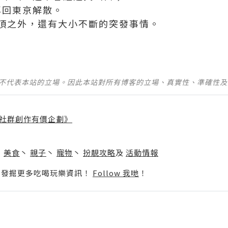
再回東京解散。
頂之外，還有大小不斷的突發事情。
並不代表本站的立場。因此本站對所有博客的立場、真實性、準確性
社群創作有價企劃》
】
丶
美食
丶
親子
丶
寵物
丶
扮靚攻略
及
活動情報
p啦！發掘更多吃喝玩樂資訊！
Follow 我哋
！