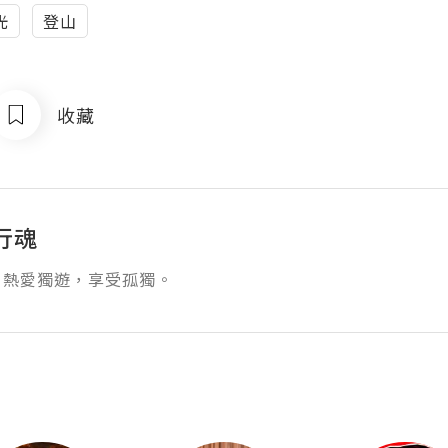
光
登山
收藏
行魂
，熱愛獨遊，享受孤獨。