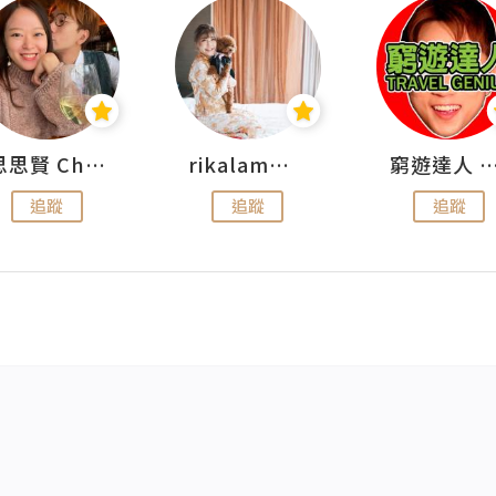
思思賢 ChillMyBabe
rikalammm
窮遊達人 Mr.TravelGe
追蹤
追蹤
追蹤