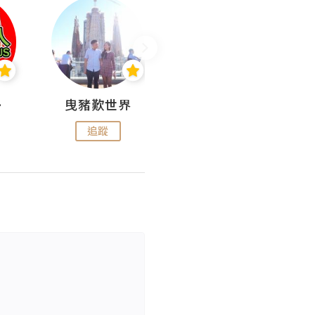
nius
曳豬歎世界
Koalascities (^O^)! @ UTravel
追蹤
追蹤