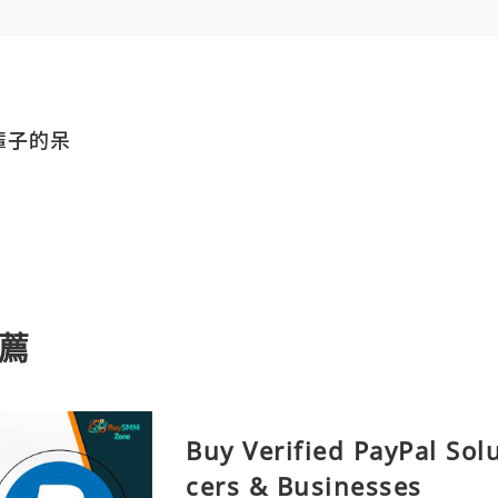
輩子的呆
薦
Buy Verified PayPal Sol
cers & Businesses