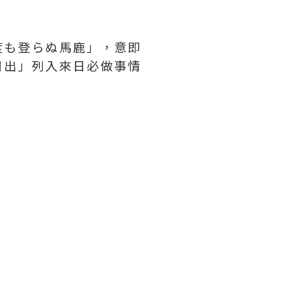
度も登らぬ馬鹿」，意即
日出」列入來日必做事情