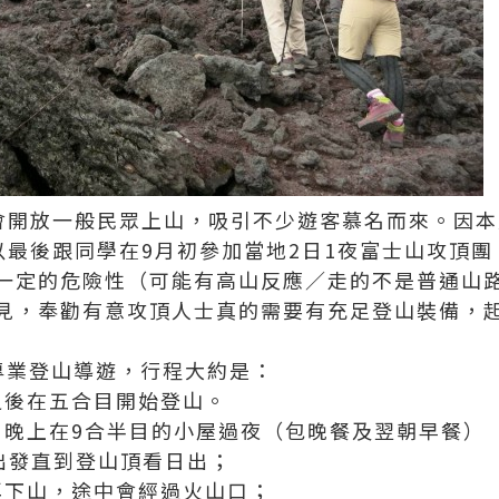
都會開放一般民眾上山，吸引不少遊客慕名而來。因
以最後跟同學在9月初參加當地2日1夜富士山攻頂團
一定的危險性（可能有高山反應／走的不是普通山
見，奉勸有意攻頂人士真的需要有充足登山裝備，
專業登山導遊，行程大約是：
之後在五合目開始登山。
；晚上在9合半目的小屋過夜（包晚餐及翌朝早餐）
出發直到登山頂看日出；
再下山，途中會經過火山口；