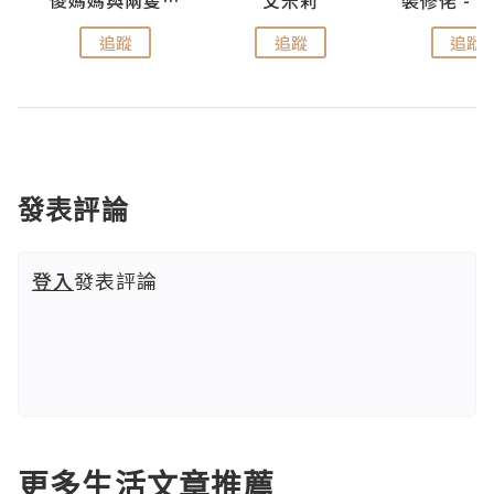
點滴
儍媽媽與兩隻小魔怪之家
艾米莉
追蹤
追蹤
追蹤
發表評論
登入
發表評論
更多生活文章推薦