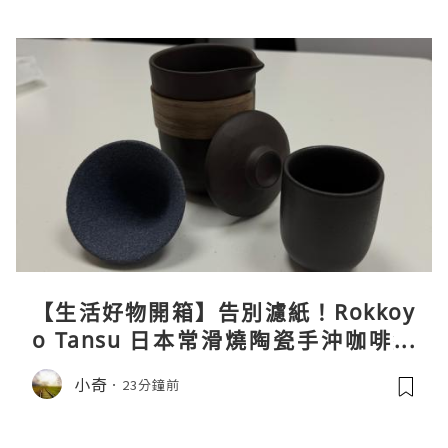
【生活好物開箱】告別濾紙！Rokkoy
o Tansu 日本常滑燒陶瓷手沖咖啡組
親身試用＆真實評價
小奇
23分鐘前