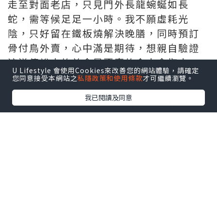
走至對面老店，只見門外長龍蜿蜒如長
蛇，需等候足足一小時。我不願虛耗光
陰，只好留在鐵板燒解決晚膳，同時預訂
骨付鳥外賣，心中滿是期待，想親自驗證
這道傳說中的美食是否真的令人食指大
U Lifestyle 會使用Cookies來改善您的網站體驗，請確定
動！
您同意接受本網站之
私隱政策和使用條款
才可繼續瀏覽。
我已閱讀及同意
飽嘗晚膳，捧着熱騰騰的雞髀走向紅燈塔
海濱。這座號稱全球首座玻璃燈塔靜立岸
邊，晚風挾着鹹鹹的海氣撲面而來，一邊
凝望遼闊如海綢般舒展的海面，一邊細品
外皮焦香、肉汁豐盈的骨付鳥，滋味交融
風景，頓覺這是人間至味。
返程途中，意外接踵而至。手機電量徹底