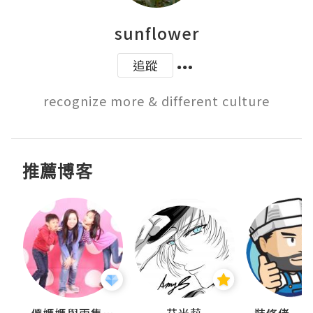
sunflower
追蹤
recognize more & different culture
推薦博客