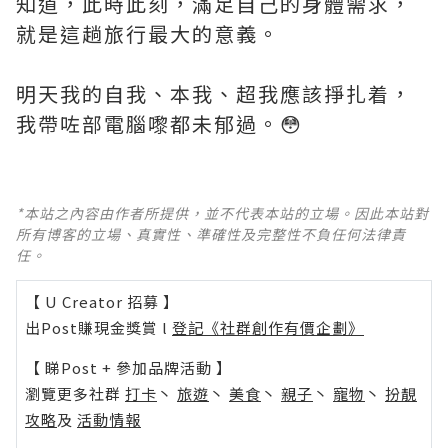
知道，此時此刻，滿足自己的身體需求，
就是這趟旅行最大的意義。
明天我的自我、本我、超我應該掙扎着，
我帶咗部電腦嚟都未郁過。😳
*本站之內容由作者所提供，並不代表本站的立場。因此本站對
所有博客的立場、真實性、準確性及完整性不負任何法律責
任。
【 U Creator 招募 】
出Post賺現金獎賞 l
登記《社群創作有價企劃》
【 睇Post + 參加品牌活動 】
瀏覽更多社群
打卡
丶
旅遊
丶
美食
丶
親子
丶
寵物
丶
扮靚
攻略
及
活動情報