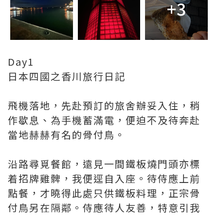
+3
Day1
日本四國之香川旅行日記
飛機落地，先赴預訂的旅舍辦妥入住，稍
作歇息、為手機蓄滿電，便迫不及待奔赴
當地赫赫有名的骨付鳥。
沿路尋覓餐館，遠見一間鐵板燒門頭亦標
着招牌雞髀，我便逕自入座。待侍應上前
點餐，才曉得此處只供鐵板料理，正宗骨
付鳥另在隔鄰。侍應待人友善，特意引我